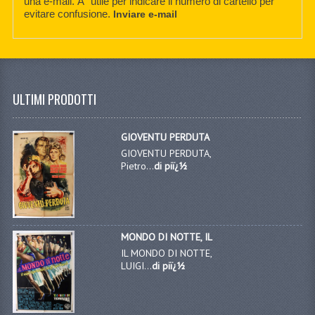
una e-mail. Ãˆ utile per indicare il numero di cartello per
evitare confusione.
Inviare e-mail
ULTIMI PRODOTTI
GIOVENTU PERDUTA
GIOVENTU PERDUTA,
Pietro...
di piï¿½
MONDO DI NOTTE, IL
IL MONDO DI NOTTE,
LUIGI...
di piï¿½