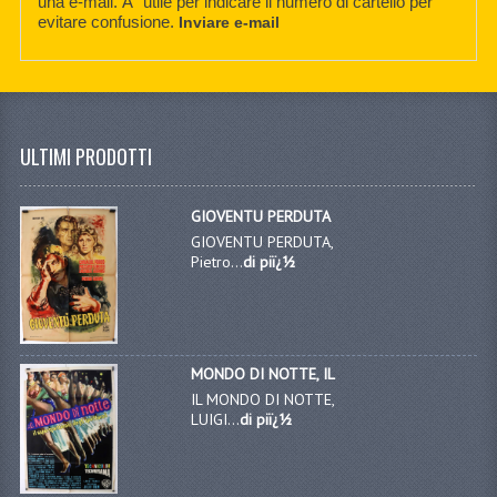
una e-mail. Ãˆ utile per indicare il numero di cartello per
evitare confusione.
Inviare e-mail
ULTIMI PRODOTTI
GIOVENTU PERDUTA
GIOVENTU PERDUTA,
Pietro...
di piï¿½
MONDO DI NOTTE, IL
IL MONDO DI NOTTE,
LUIGI...
di piï¿½