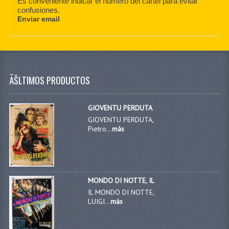
Es conveniente indicar el número del cartel para evitar
confusiones.
Enviar email
ÃŠLTIMOS PRODUCTOS
GIOVENTU PERDUTA
GIOVENTU PERDUTA,
Pietro...
más
MONDO DI NOTTE, IL
IL MONDO DI NOTTE,
LUIGI...
más