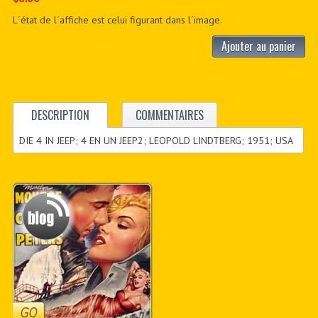
L´état de l´affiche est celui figurant dans l´image.
Ajouter au panier
DESCRIPTION
COMMENTAIRES
DIE 4 IN JEEP; 4 EN UN JEEP2; LEOPOLD LINDTBERG; 1951; USA