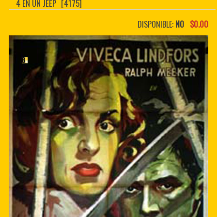
4 EN UN JEEP
[4175]
CONTACTER
PDF BOOKS
DISPONIBLE:
NO
$0.00
CUSTOM PDF