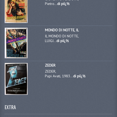
Pietro...
di piï¿½
MONDO DI NOTTE, IL
IL MONDO DI NOTTE,
LUIGI...
di piï¿½
ZEDER
ZEDER,
Pupi Avati, 1983...
di piï¿½
EXTRA