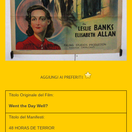
AGGIUNGI AI PREFERITI:
Titolo Originale del Film:
Went the Day Well?
Titolo del Manifesti:
48 HORAS DE TERROR