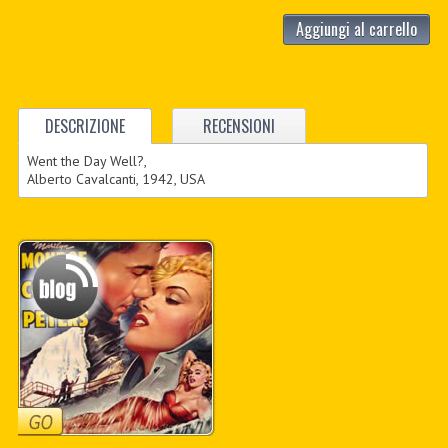
Aggiungi al carrello
DESCRIZIONE
RECENSIONI
Went the Day Well?,
Alberto Cavalcanti, 1942, USA