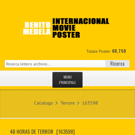
68,759
Totale Poster:
Ricerca
MENU
PRINCIPALE
HOME
Catalogo
Terrore
163598
NUOVI
IL MIO CONTO
48 HORAS DE TERROR
[163598]
CONTATTO