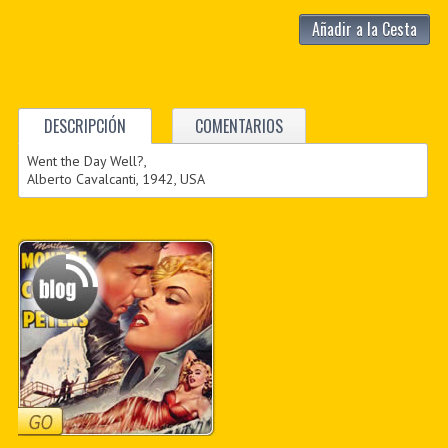
Añadir a la Cesta
DESCRIPCIÓN
COMENTARIOS
Went the Day Well?,
Alberto Cavalcanti, 1942, USA