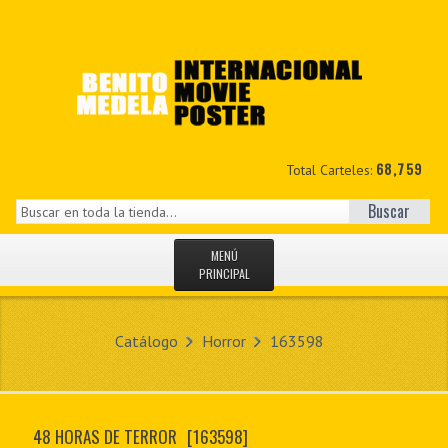
68,759
Total Carteles:
Buscar
MENÚ
PRINCIPAL
INICIO
Catálogo
Horror
163598
NOVEDADES
MIS DATOS
48 HORAS DE TERROR
[163598]
CONTACTO