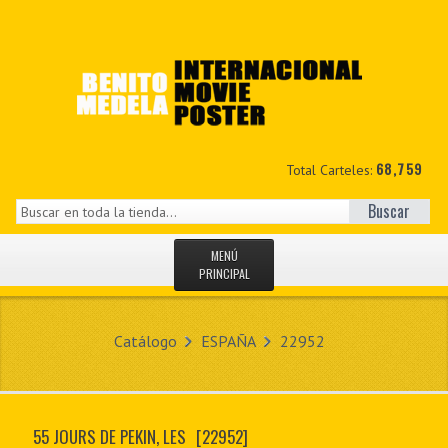
68,759
Total Carteles:
Buscar
MENÚ
PRINCIPAL
INICIO
Catálogo
ESPAÑA
22952
NOVEDADES
MIS DATOS
55 JOURS DE PEKIN, LES
[22952]
CONTACTO