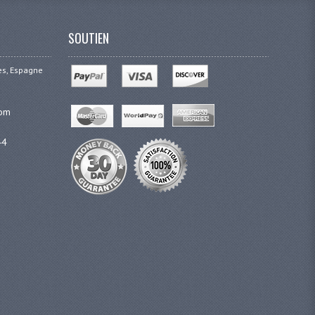
SOUTIEN
ges, Espagne
com
44