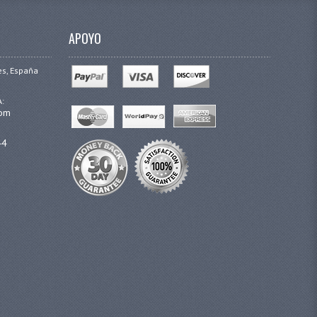
APOYO
es, España
A:
com
44