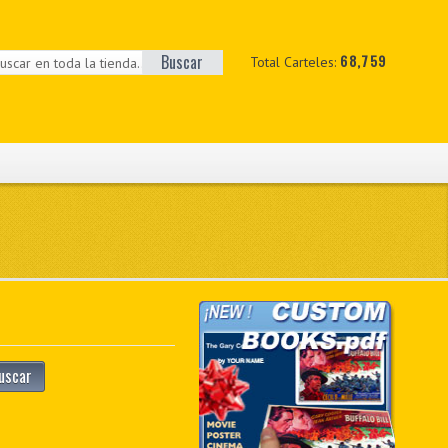
Buscar
68,759
Total Carteles:
uscar