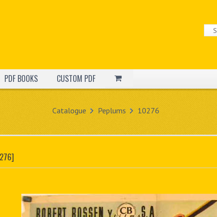
PDF BOOKS
CUSTOM PDF
Catalogue
Peplums
10276
276]