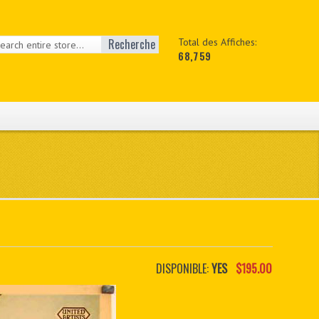
Recherche
Total des Affiches:
68,759
DISPONIBLE:
YES
$195.00