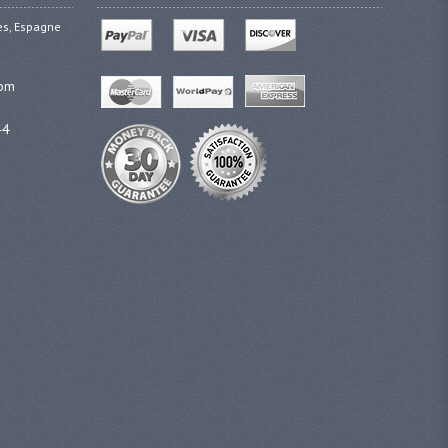
ges, Espagne
com
44