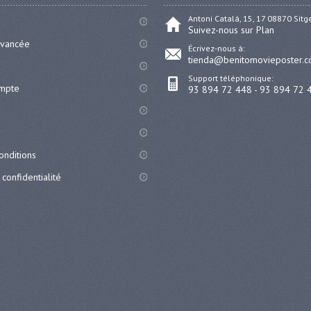
Antoni Catalá, 15, 17 08870 Sit
Suivez-nous sur Plan
avancée
Écrivez-nous à:
tienda@benitomovieposter.
Support téléphonique:
ompte
93 894 72 448 - 93 894 72 
onditions
 confidentialité