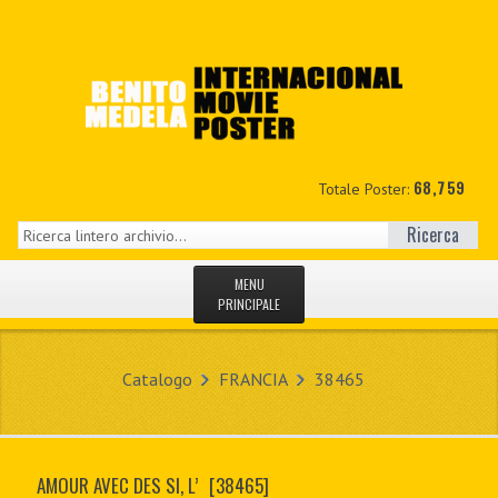
68,759
Totale Poster:
Ricerca
MENU
PRINCIPALE
HOME
Catalogo
FRANCIA
38465
NUOVI
IL MIO CONTO
AMOUR AVEC DES SI, L’
[38465]
CONTATTO