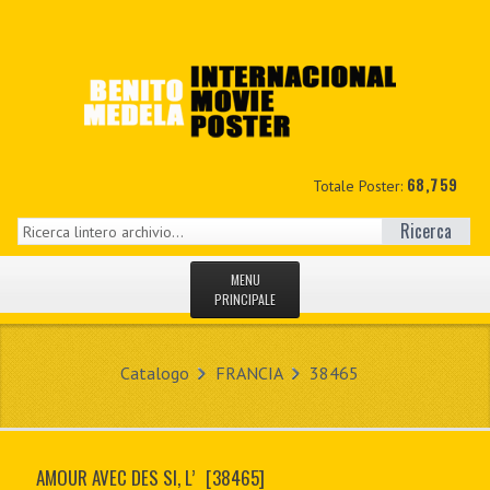
68,759
Totale Poster:
Ricerca
MENU
PRINCIPALE
HOME
Catalogo
FRANCIA
38465
NUOVI
IL MIO CONTO
AMOUR AVEC DES SI, L’
[38465]
CONTATTO