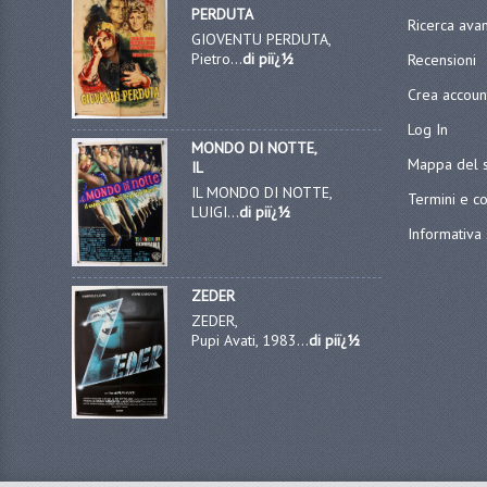
PERDUTA
Ricerca ava
GIOVENTU PERDUTA,
Pietro...
di piï¿½
Recensioni
Crea accoun
Log In
MONDO DI NOTTE,
Mappa del s
IL
IL MONDO DI NOTTE,
Termini e co
LUIGI...
di piï¿½
Informativa 
ZEDER
ZEDER,
Pupi Avati, 1983...
di piï¿½