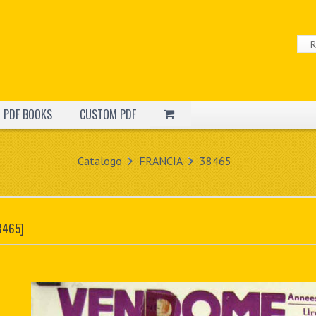
PDF BOOKS
CUSTOM PDF
Catalogo
FRANCIA
38465
8465]