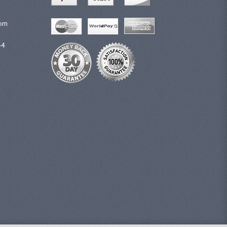
com
44