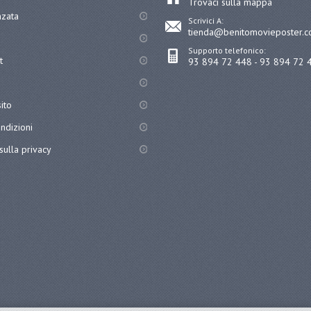
Trovaci sulla mappa
nzata
Scrivici A:
tienda@benitomovieposter.
Supporto telefonico:
t
93 894 72 448 - 93 894 72 
ito
ndizioni
sulla privacy