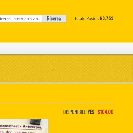
Ricerca
68,759
Totale Poster:
DISPONIBILE:
YES
$104.00