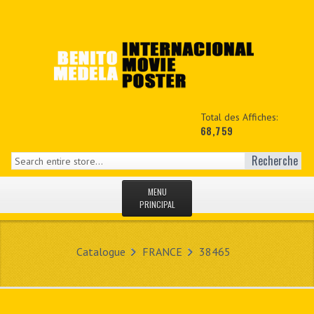
Total des Affiches:
68,759
Recherche
MENU
PRINCIPAL
ACCUEIL
Catalogue
FRANCE
38465
NEWS
MON COPTE