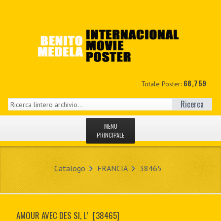
68,759
Totale Poster:
Ricerca
MENU
PRINCIPALE
HOME
Catalogo
FRANCIA
38465
NUOVI
IL MIO CONTO
AMOUR AVEC DES SI, L’
[38465]
CONTATTO