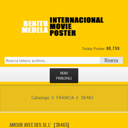
68,759
Totale Poster:
Ricerca
MENU
PRINCIPALE
HOME
Catalogo
FRANCIA
38465
NUOVI
IL MIO CONTO
AMOUR AVEC DES SI, L’
[38465]
CONTATTO