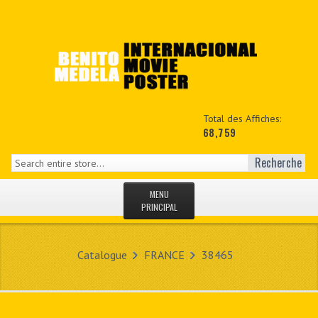
Total des Affiches:
68,759
Recherche
MENU
PRINCIPAL
ACCUEIL
Catalogue
FRANCE
38465
NEWS
MON COPTE