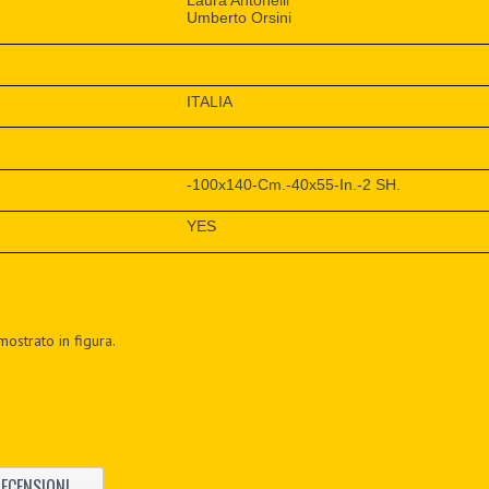
Laura Antonelli
Umberto Orsini
ITALIA
-100x140-Cm.-40x55-In.-2 SH.
YES
mostrato in figura.
ECENSIONI