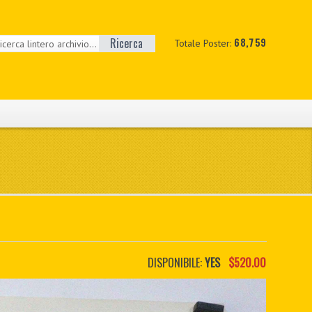
Ricerca
68,759
Totale Poster:
DISPONIBILE:
YES
$520.00