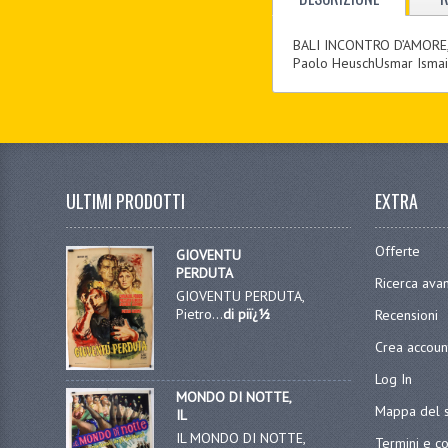
BALI INCONTRO D’AMORE
Paolo HeuschUsmar Ismail
ULTIMI PRODOTTI
EXTRA
Offerte
GIOVENTU
PERDUTA
Ricerca ava
GIOVENTU PERDUTA,
Pietro...
di piï¿½
Recensioni
Crea accoun
Log In
MONDO DI NOTTE,
Mappa del s
IL
IL MONDO DI NOTTE,
Termini e co