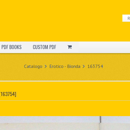
PDF BOOKS
CUSTOM PDF
Catalogo
Erotico - Bionda
163754
[163754]