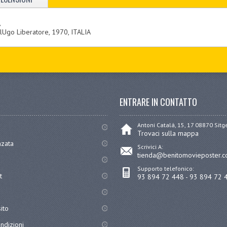
,
Ugo Liberatore, 1970, ITALIA
ENTRARE IN CONTATTO
Antoni Catalá, 15, 17 08870 Sit
Trovaci sulla mappa
nzata
Scrivici A:
tienda@benitomovieposter.
Supporto telefonico:
t
93 894 72 448 - 93 894 72 
ito
ndizioni