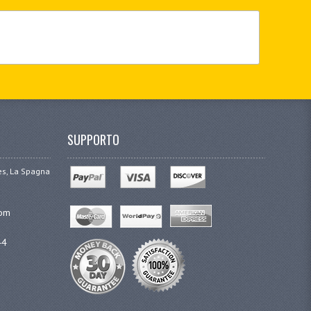
SUPPORTO
ges, La Spagna
com
44