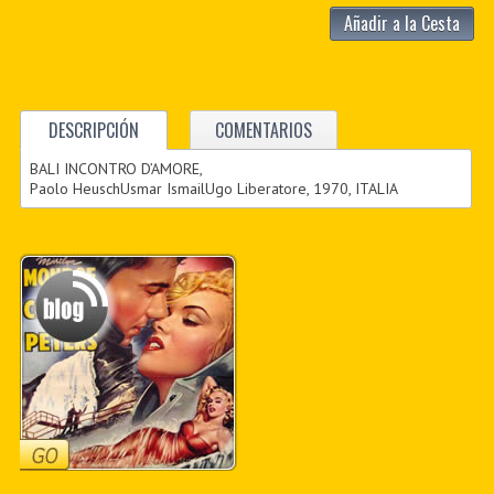
Añadir a la Cesta
DESCRIPCIÓN
COMENTARIOS
BALI INCONTRO D’AMORE,
Paolo HeuschUsmar IsmailUgo Liberatore, 1970, ITALIA