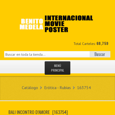
68,759
Total Carteles:
Buscar
MENÚ
PRINCIPAL
INICIO
Catálogo
Erótica - Rubias
163754
NOVEDADES
MIS DATOS
BALI INCONTRO D’AMORE
[163754]
CONTACTO