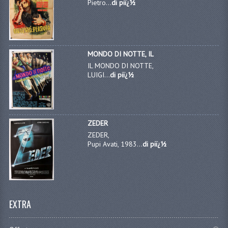
Pietro...
di piï¿½
MONDO DI NOTTE, IL
IL MONDO DI NOTTE,
LUIGI...
di piï¿½
ZEDER
ZEDER,
Pupi Avati, 1983...
di piï¿½
EXTRA