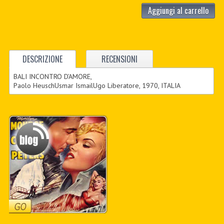
Aggiungi al carrello
DESCRIZIONE
RECENSIONI
BALI INCONTRO D’AMORE,
Paolo HeuschUsmar IsmailUgo Liberatore, 1970, ITALIA