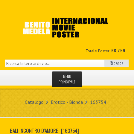
68,759
Totale Poster:
Ricerca
MENU
PRINCIPALE
HOME
Catalogo
Erotico - Bionda
163754
NUOVI
IL MIO CONTO
BALI INCONTRO D’AMORE
[163754]
CONTATTO