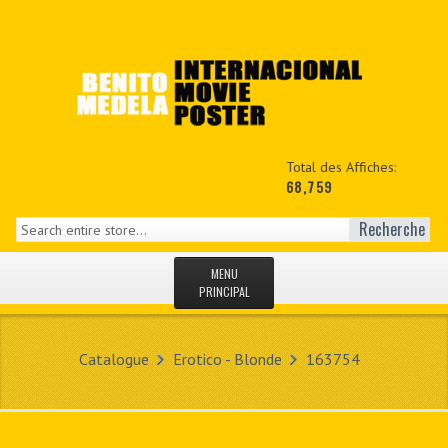
Total des Affiches:
68,759
Recherche
MENU
PRINCIPAL
ACCUEIL
Catalogue
Erotico - Blonde
163754
NEWS
MON COPTE