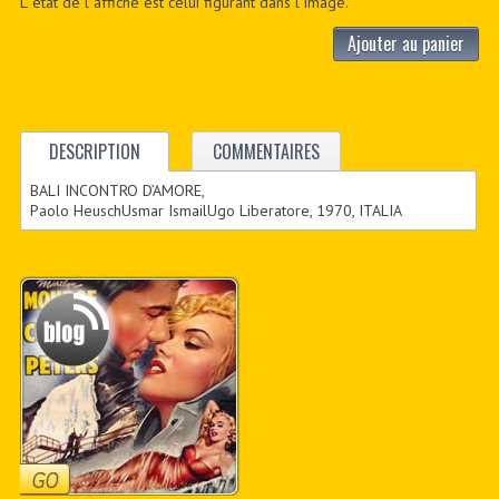
L´état de l´affiche est celui figurant dans l´image.
Ajouter au panier
DESCRIPTION
COMMENTAIRES
BALI INCONTRO D’AMORE,
Paolo HeuschUsmar IsmailUgo Liberatore, 1970, ITALIA