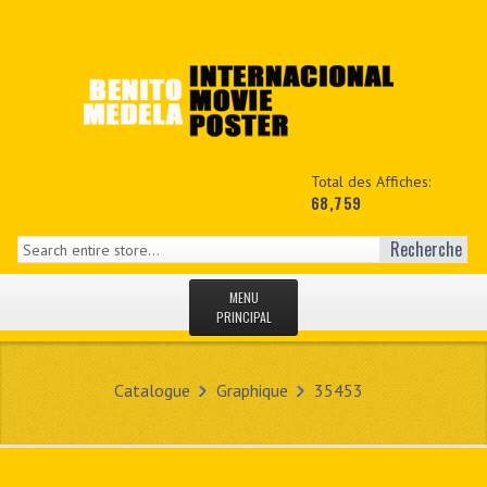
Total des Affiches:
68,759
Recherche
MENU
PRINCIPAL
ACCUEIL
Catalogue
Graphique
35453
NEWS
MON COPTE