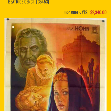
BEATRICE CENCI
[35453]
CONTACTER
PDF BOOKS
DISPONIBLE:
YES
$2,340.00
CUSTOM PDF