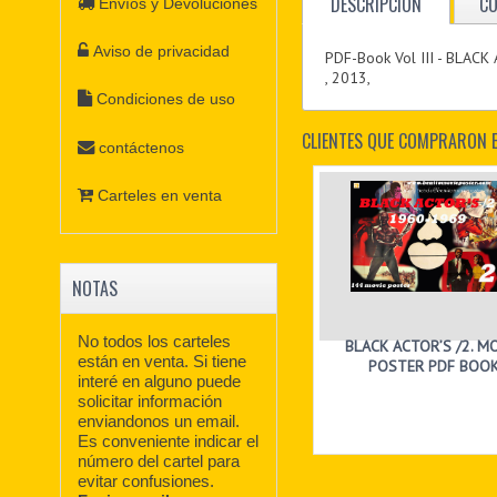
DESCRIPCIÓN
C
Envíos y Devoluciones
Aviso de privacidad
PDF-Book Vol III - BLAC
, 2013,
Condiciones de uso
CLIENTES QUE COMPRARON 
contáctenos
Carteles en venta
NOTAS
No todos los carteles
BLACK ACTOR’S /2. M
están en venta. Si tiene
POSTER PDF BOO
interé en alguno puede
solicitar información
enviandonos un email.
Es conveniente indicar el
número del cartel para
evitar confusiones.