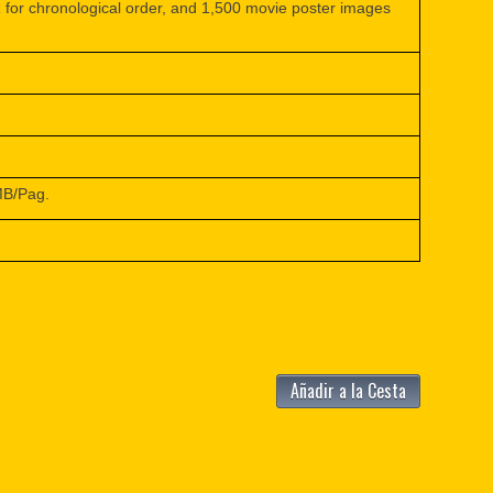
r chronological order, and 1,500 movie poster images
MB/Pag.
Añadir a la Cesta