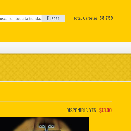
Buscar
68,759
Total Carteles:
DISPONIBLE:
YES
$13.00