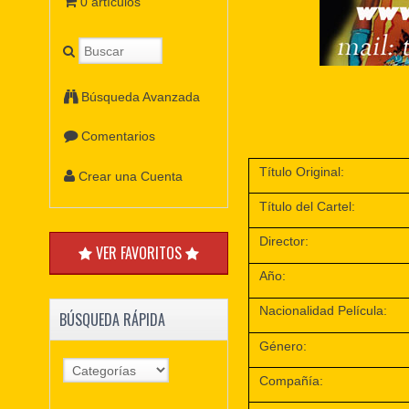
0 artículos
Búsqueda Avanzada
Comentarios
Título Original:
Crear una Cuenta
Título del Cartel:
Director:
VER FAVORITOS
Año:
Nacionalidad Película:
BÚSQUEDA RÁPIDA
Género:
Compañía: