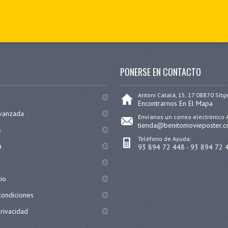
PONERSE EN CONTACTO
Antoni Catalá, 15, 17 08870 Sitg
Encontrarnos En El Mapa
vanzada
Envíanos un correo electrónico 
tienda@benitomovieposter.
s
Teléfono de Ayuda:
a
93 894 72 448 - 93 894 72 
tio
condiciones
privacidad