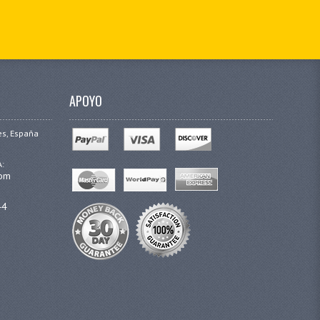
APOYO
es, España
A:
com
44