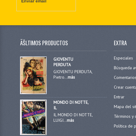
Enviar email
ÃŠLTIMOS PRODUCTOS
EXTRA
Especiales
GIOVENTU
PERDUTA
Búsqueda a
GIOVENTU PERDUTA,
Pietro...
más
Comentario
Crear cuent
Entrar
MONDO DI NOTTE,
Mapa del si
IL
IL MONDO DI NOTTE,
Términos y 
LUIGI...
más
Política de 