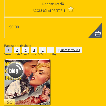
Disponibile:
NO
AGGIUNGI AI PREFERITI:
$0.00
Pagina dei risultati:
1
2
3
4
5
...
[Successivo >>]
Visualizzati
1
su
18
(di
776
prodotti)