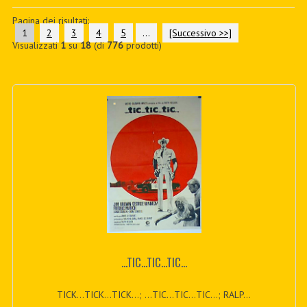
PDF BOOKS
Pagina dei risultati:
1
2
3
4
5
...
[Successivo >>]
Visualizzati
1
su
18
(di
776
prodotti)
CUSTOM PDF
...TIC...TIC...TIC...
TICK...TICK...TICK...; ...TIC...TIC...TIC...; RALP...