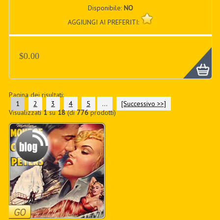
Disponibile:
NO
AGGIUNGI AI PREFERITI:
$0.00
Pagina dei risultati:
1
2
3
4
5
...
[Successivo >>]
Visualizzati
1
su
18
(di
776
prodotti)