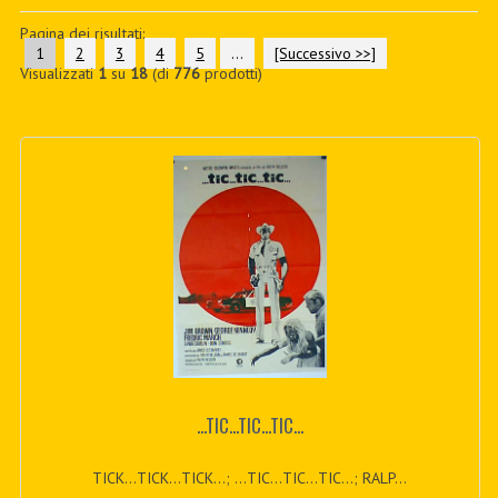
PDF BOOKS
Pagina dei risultati:
1
2
3
4
5
...
[Successivo >>]
Visualizzati
1
su
18
(di
776
prodotti)
CUSTOM PDF
...TIC...TIC...TIC...
TICK...TICK...TICK...; ...TIC...TIC...TIC...; RALP...