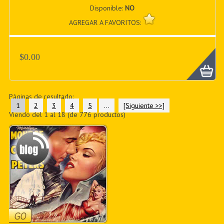
Disponible:
NO
AGREGAR A FAVORITOS:
$0.00
Páginas de resultado:
1
2
3
4
5
...
[Siguiente >>]
Viendo del
1
al
18
(de
776
productos)