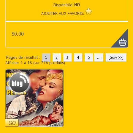
Disponible:
NO
AJOUTER AUX FAVORIS:
$0.00
Pages de résultat :
1
2
3
4
5
...
[Suiv >>]
Afficher
1
à
18
(sur
776
produits)