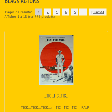
BLACK ACTORS
CONTACTER
PDF BOOKS
Pages de résultat :
1
2
3
4
5
...
[Suiv >>]
Afficher
1
à
18
(sur
776
produits)
CUSTOM PDF
...TIC...TIC...TIC...
TICK...TICK...TICK...; ...TIC...TIC...TIC...; RALP...