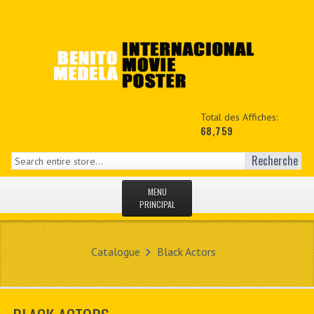
Total des Affiches:
68,759
Recherche
MENU
PRINCIPAL
ACCUEIL
Catalogue
Black Actors
NEWS
MON COPTE