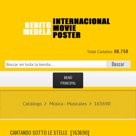
68,759
Total Carteles:
Buscar
MENÚ
PRINCIPAL
INICIO
Catálogo
Música - Musicales
163690
NOVEDADES
MIS DATOS
CANTANDO SOTTO LE STELLE
[163690]
CONTACTO