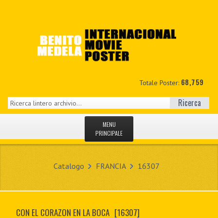
68,759
Totale Poster:
Ricerca
MENU
PRINCIPALE
HOME
Catalogo
FRANCIA
16307
NUOVI
IL MIO CONTO
CON EL CORAZON EN LA BOCA
[16307]
CONTATTO