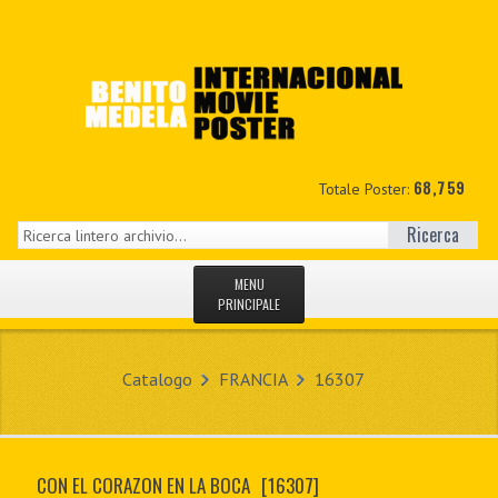
68,759
Totale Poster:
Ricerca
MENU
PRINCIPALE
HOME
Catalogo
FRANCIA
16307
NUOVI
IL MIO CONTO
CON EL CORAZON EN LA BOCA
[16307]
CONTATTO