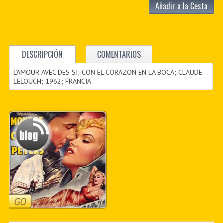
Añadir a la Cesta
DESCRIPCIÓN
COMENTARIOS
L’AMOUR AVEC DES SI; CON EL CORAZON EN LA BOCA; CLAUDE
LELOUCH; 1962; FRANCIA