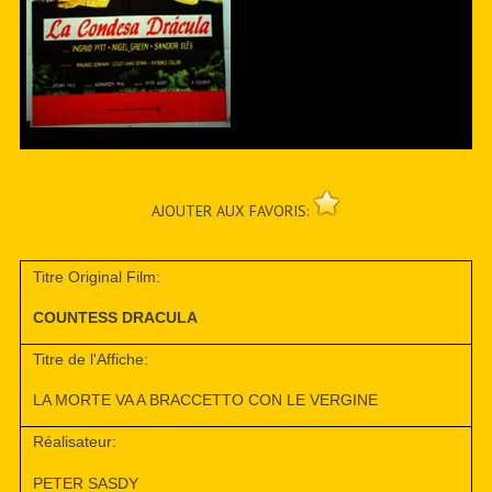
AJOUTER AUX FAVORIS:
Titre Original Film:
COUNTESS DRACULA
Titre de l'Affiche:
LA MORTE VA A BRACCETTO CON LE VERGINE
Réalisateur:
PETER SASDY