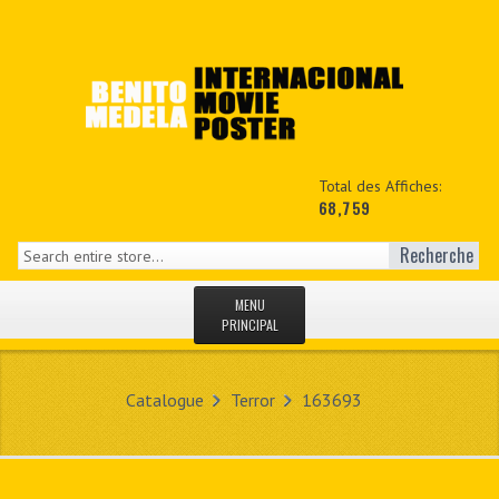
Total des Affiches:
68,759
Recherche
MENU
PRINCIPAL
ACCUEIL
Catalogue
Terror
163693
NEWS
MON COPTE