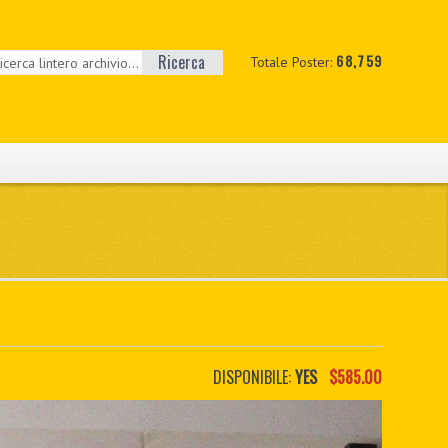
Ricerca
68,759
Totale Poster:
DISPONIBILE:
YES
$585.00