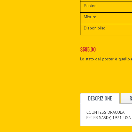
Poster:
Misure:
Disponibile:
$585.00
Lo stato del poster è quello 
DESCRIZIONE
R
COUNTESS DRACULA,
PETER SASDY, 1971, USA