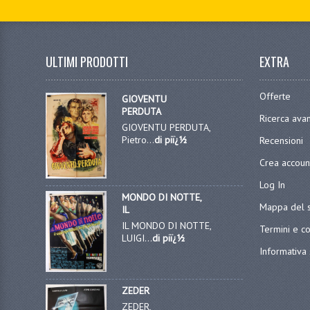
ULTIMI PRODOTTI
EXTRA
Offerte
GIOVENTU
PERDUTA
Ricerca ava
GIOVENTU PERDUTA,
Pietro...
di piï¿½
Recensioni
Crea accoun
Log In
MONDO DI NOTTE,
Mappa del s
IL
IL MONDO DI NOTTE,
Termini e co
LUIGI...
di piï¿½
Informativa 
ZEDER
ZEDER,