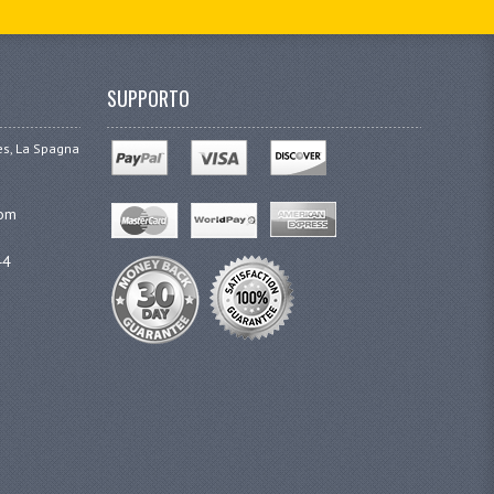
SUPPORTO
ges, La Spagna
com
44