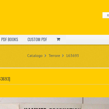
PDF BOOKS
CUSTOM PDF
Catalogo
Terrore
163693
63693]