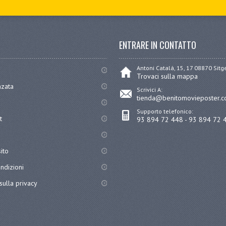
ENTRARE IN CONTATTO
Antoni Catalá, 15, 17 08870 Sit
Trovaci sulla mappa
nzata
Scrivici A:
tienda@benitomovieposter.
Supporto telefonico:
t
93 894 72 448 - 93 894 72 
ito
ndizioni
sulla privacy