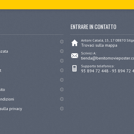
ENTRARE IN CONTATTO
Antoni Catalá, 15, 17 08870 Sit
Trovaci sulla mappa
nzata
Scrivici A:
tienda@benitomovieposter.
Supporto telefonico:
t
93 894 72 448 - 93 894 72 
ito
ndizioni
sulla privacy