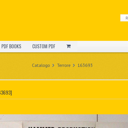
PDF BOOKS
CUSTOM PDF
Catalogo
Terrore
163693
63693]