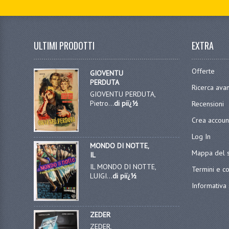
ULTIMI PRODOTTI
EXTRA
Offerte
GIOVENTU
PERDUTA
Ricerca ava
GIOVENTU PERDUTA,
Pietro...
di piï¿½
Recensioni
Crea accoun
Log In
MONDO DI NOTTE,
Mappa del s
IL
IL MONDO DI NOTTE,
Termini e co
LUIGI...
di piï¿½
Informativa 
ZEDER
ZEDER,