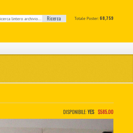
Ricerca
68,759
Totale Poster:
DISPONIBILE:
YES
$585.00