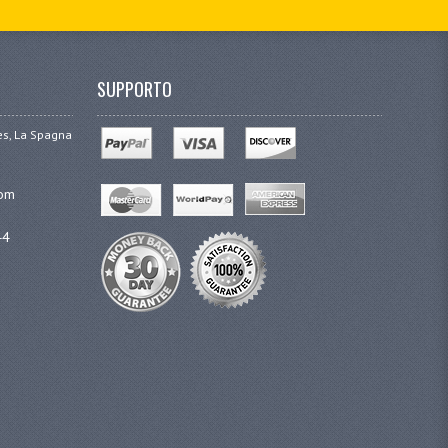
SUPPORTO
ges, La Spagna
com
44