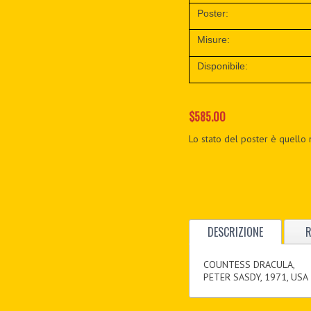
Poster:
Misure:
Disponibile:
$585.00
Lo stato del poster è quello 
DESCRIZIONE
R
COUNTESS DRACULA,
PETER SASDY, 1971, USA