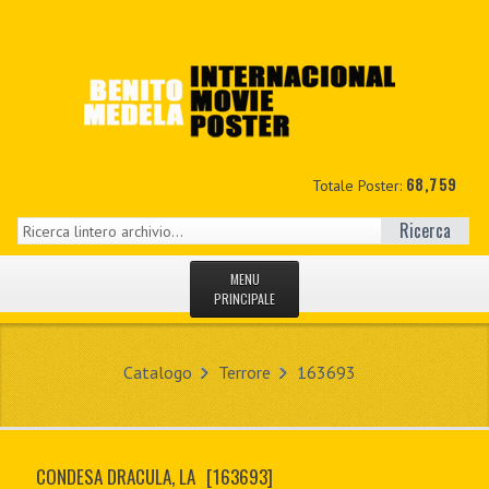
68,759
Totale Poster:
Ricerca
MENU
PRINCIPALE
HOME
Catalogo
Terrore
163693
NUOVI
IL MIO CONTO
CONDESA DRACULA, LA
[163693]
CONTATTO