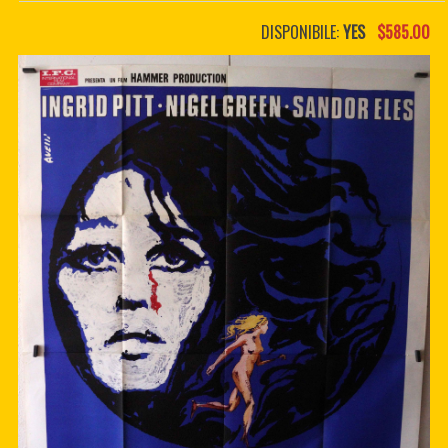
PDF BOOKS
DISPONIBILE:
YES
$585.00
CUSTOM PDF