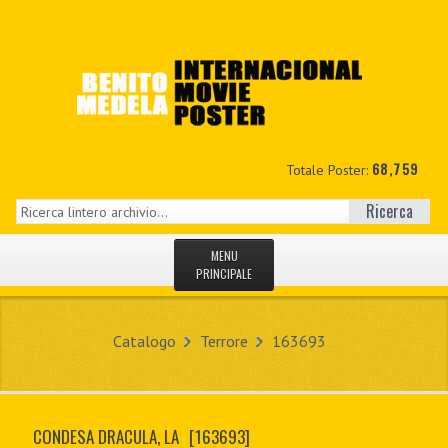
68,759
Totale Poster:
Ricerca
MENU
PRINCIPALE
HOME
Catalogo
Terrore
163693
NUOVI
IL MIO CONTO
CONDESA DRACULA, LA
[163693]
CONTATTO