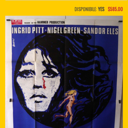
PDF BOOKS
DISPONIBILE:
YES
$585.00
CUSTOM PDF