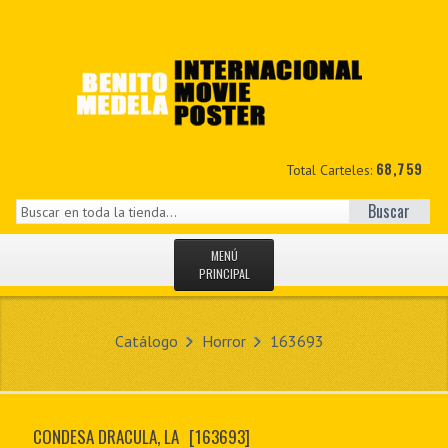
68,759
Total Carteles:
Buscar
MENÚ
PRINCIPAL
INICIO
Catálogo
Horror
163693
NOVEDADES
MIS DATOS
CONDESA DRACULA, LA
[163693]
CONTACTO