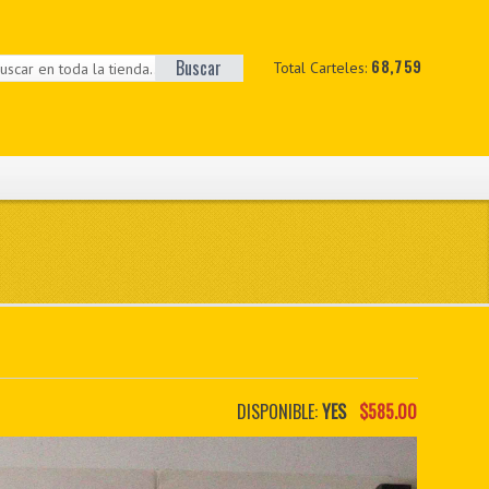
Buscar
68,759
Total Carteles:
DISPONIBLE:
YES
$585.00