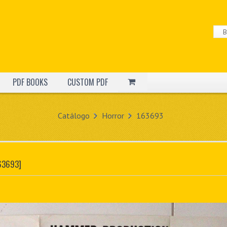
PDF BOOKS
CUSTOM PDF
Catálogo
Horror
163693
63693]