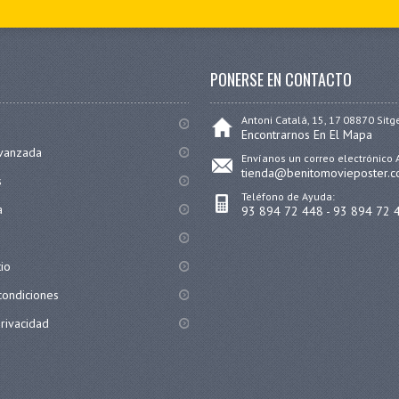
PONERSE EN CONTACTO
Antoni Catalá, 15, 17 08870 Sitg
Encontrarnos En El Mapa
vanzada
Envíanos un correo electrónico 
tienda@benitomovieposter.
s
Teléfono de Ayuda:
a
93 894 72 448 - 93 894 72 
tio
condiciones
privacidad