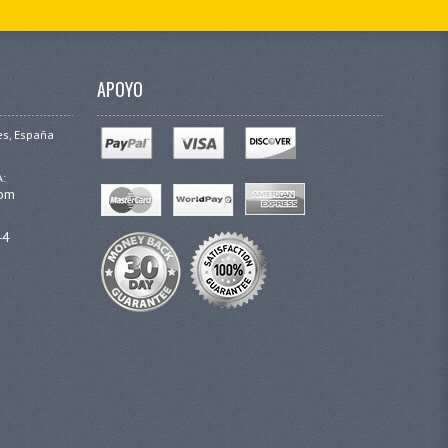
APOYO
es, España
A:
com
44