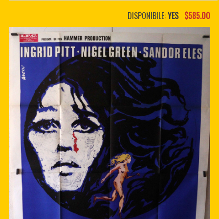
PDF BOOKS
DISPONIBILE:
YES
$585.00
CUSTOM PDF