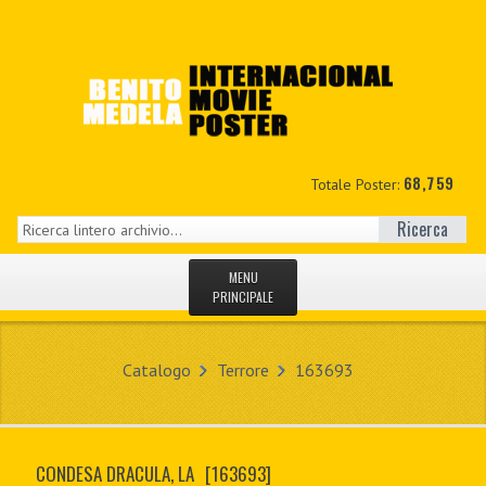
68,759
Totale Poster:
Ricerca
MENU
PRINCIPALE
HOME
Catalogo
Terrore
163693
NUOVI
IL MIO CONTO
CONDESA DRACULA, LA
[163693]
CONTATTO