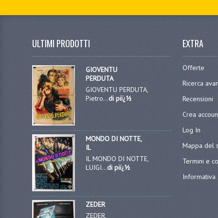
ULTIMI PRODOTTI
EXTRA
Offerte
GIOVENTU
PERDUTA
Ricerca ava
GIOVENTU PERDUTA,
Pietro...
di piï¿½
Recensioni
Crea accoun
Log In
MONDO DI NOTTE,
Mappa del s
IL
IL MONDO DI NOTTE,
Termini e co
LUIGI...
di piï¿½
Informativa 
ZEDER
ZEDER,