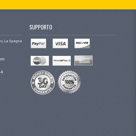
SUPPORTO
ges, La Spagna
com
44