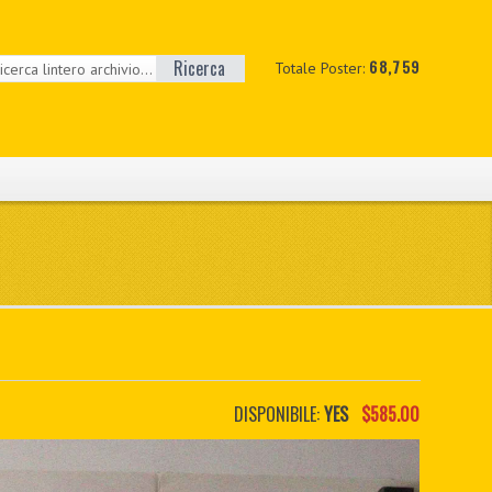
Ricerca
68,759
Totale Poster:
DISPONIBILE:
YES
$585.00