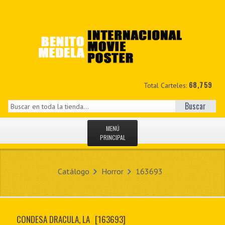
68,759
Total Carteles:
Buscar
MENÚ
PRINCIPAL
INICIO
Catálogo
Horror
163693
NOVEDADES
MIS DATOS
CONDESA DRACULA, LA
[163693]
CONTACTO