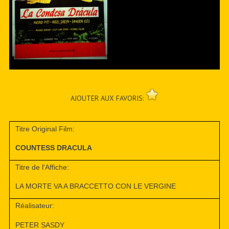
AJOUTER AUX FAVORIS:
Titre Original Film:
COUNTESS DRACULA
Titre de l'Affiche:
LA MORTE VA A BRACCETTO CON LE VERGINE
Réalisateur:
PETER SASDY