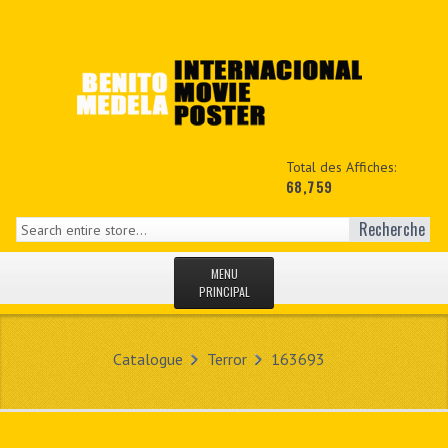
Total des Affiches:
68,759
Recherche
MENU
PRINCIPAL
ACCUEIL
Catalogue
Terror
163693
NEWS
MON COPTE