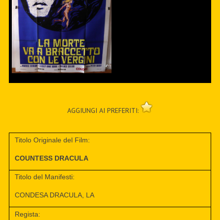
AGGIUNGI AI PREFERITI:
Titolo Originale del Film:
COUNTESS DRACULA
Titolo del Manifesti:
CONDESA DRACULA, LA
Regista: