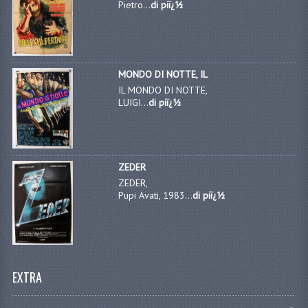
Pietro...
di piï¿½
MONDO DI NOTTE, IL
IL MONDO DI NOTTE,
LUIGI...
di piï¿½
ZEDER
ZEDER,
Pupi Avati, 1983...
di piï¿½
EXTRA