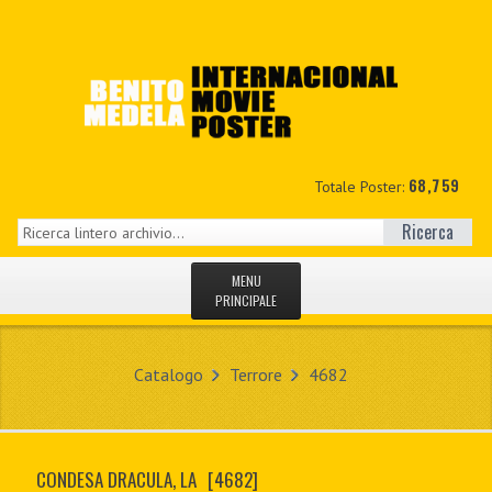
68,759
Totale Poster:
Ricerca
MENU
PRINCIPALE
HOME
Catalogo
Terrore
4682
NUOVI
IL MIO CONTO
CONDESA DRACULA, LA
[4682]
CONTATTO