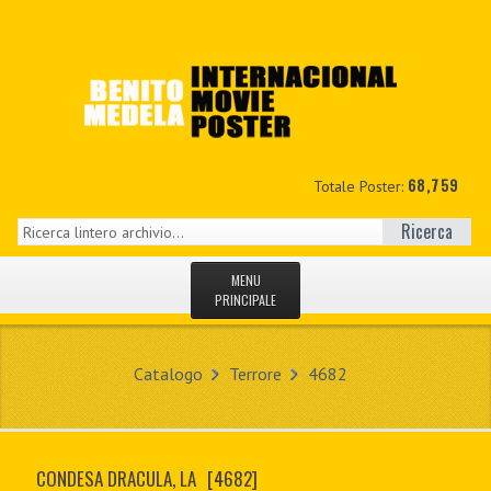
68,759
Totale Poster:
Ricerca
MENU
PRINCIPALE
HOME
Catalogo
Terrore
4682
NUOVI
IL MIO CONTO
CONDESA DRACULA, LA
[4682]
CONTATTO