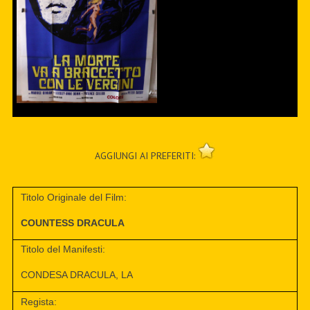
AGGIUNGI AI PREFERITI:
Titolo Originale del Film:
COUNTESS DRACULA
Titolo del Manifesti:
CONDESA DRACULA, LA
Regista: