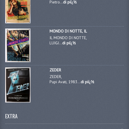
Pietro...
di piï¿½
MONDO DI NOTTE, IL
IL MONDO DI NOTTE,
LUIGI...
di piï¿½
ZEDER
ZEDER,
Pupi Avati, 1983...
di piï¿½
EXTRA