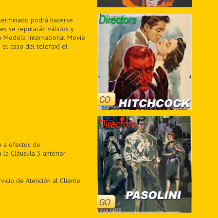
determinado podrá hacerse
jes se reputarán válidos y
to Medela Internacional Movie
 el caso del telefax) el
e a efectos de
a Cláusula 3 anterior.
vicio de Atención al Cliente