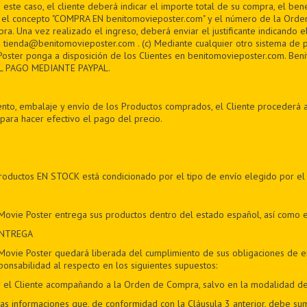
ste caso, el cliente deberá indicar el importe total de su compra, el bene
 y el concepto "COMPRA EN benitomovieposter.com" y el número de la Ord
ra. Una vez realizado el ingreso, deberá enviar el justificante indicando 
 tienda@benitomovieposter.com . (c) Mediante cualquier otro sistema de 
oster ponga a disposición de los Clientes en benitomovieposter.com. Beni
L PAGO MEDIANTE PAYPAL.
nto, embalaje y envío de los Productos comprados, el Cliente procederá a
para hacer efectivo el pago del precio.
productos EN STOCK está condicionado por el tipo de envío elegido por el
Movie Poster entrega sus productos dentro del estado español, así como 
ENTREGA
Movie Poster quedará liberada del cumplimiento de sus obligaciones de en
ponsabilidad al respecto en los siguientes supuestos:
por el Cliente acompañando a la Orden de Compra, salvo en la modalidad d
las informaciones que, de conformidad con la Cláusula 3 anterior, debe sumi