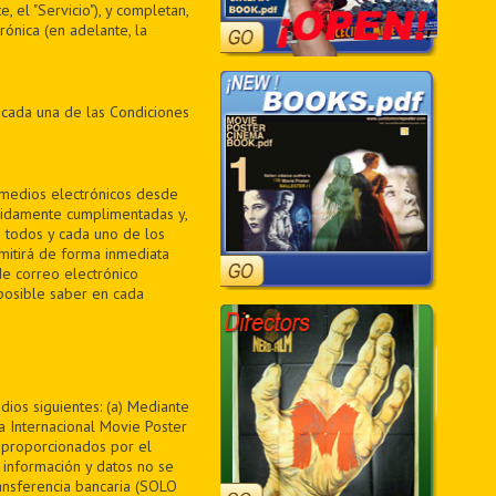
, el "Servicio"), y completan,
ónica (en adelante, la
 cada una de las Condiciones
medios electrónicos desde
bidamente cumplimentadas y,
 todos y cada uno de los
mitirá de forma inmediata
de correo electrónico
posible saber en cada
dios siguientes: (a) Mediante
 Internacional Movie Poster
s proporcionados por el
 información y datos no se
ansferencia bancaria (SOLO