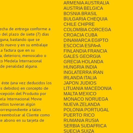
ARMENIA AUSTRALIA
AUSTRIA BELGICA
BOSNIA BRASIL
BULGARIA CHEQUIA
CHILE CHIPRE
 fecha de entrega conforme a
COLOMBIA CORCEGA
 del plazo de siete (7) días
CROACIA CUBA
alguna, bastando que se
DINAMARCA EGIPTO
ado nuevo y en su embalaje
ESCOCIA ESPA•A
la factura que en su
FINLANDIA FRANCIA
a, deterioro, menoscabo o
GALES GEORGIA
ito Medela Internacional
GRECIA HOLANDA
n de penalidad alguna.
HUNGRIA INDIA
INGLATERRA IRAN
IRLANDA ITALIA
r éste (una vez deducidos los
JAPON JUDIOS
tes debidos) en concepto de
LITUANIA MACEDONIA
recepción del Producto por
MALTA MEXICO
ela Internacional Movie
MONACO NORUEGA
eltos tuvieran algún
NUEVA ZELANDA
correspondiente a tales
POLONIA PORTUGAL
 reembolsar al Cliente como
PUERTO RICO
te abono en su tarjeta de
RUMANIA RUSIA
SERBIA SUDAFRICA
SUECIA SUIZA