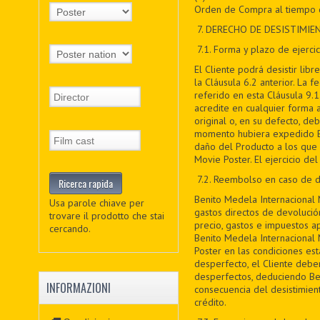
Orden de Compra al tiempo d
7
. DERECHO DE DESISTIMIE
7
.1. Forma y plazo de ejercic
El Cliente podrá desistir li
la Cláusula 6.2 anterior. La 
referido en esta Cláusula 9.1
acredite en cualquier forma 
original o, en su defecto, de
momento hubiera expedido Ben
daño del Producto a los que s
Movie Poster. El ejercicio de
7
.2. Reembolso en caso de d
Benito Medela Internacional 
Usa parole chiave per
gastos directos de devolució
trovare il prodotto che stai
precio, gastos e impuestos a
cercando.
Benito Medela Internacional 
Poster en las condiciones est
desperfecto, el Cliente debe
desperfectos, deduciendo Be
INFORMAZIONI
consecuencia del desistimien
crédito.