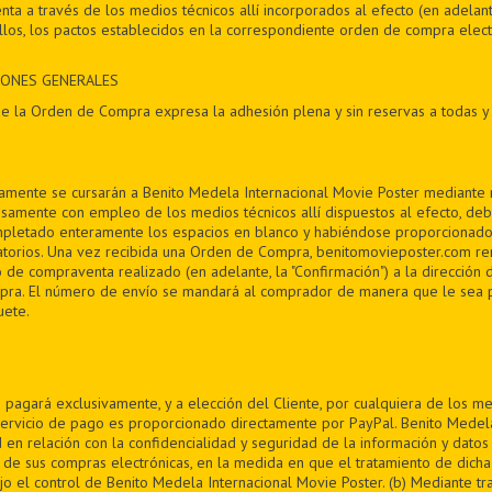
nta a través de los medios técnicos allí incorporados al efecto (en adelante
los, los pactos establecidos en la correspondiente orden de compra electr
CIONES GENERALES
e la Orden de Compra expresa la adhesión plena y sin reservas a todas y
mente se cursarán a Benito Medela Internacional Movie Poster mediante 
isamente con empleo de los medios técnicos allí dispuestos al efecto, de
ompletado enteramente los espacios en blanco y habiéndose proporcionado
atorios. Una vez recibida una Orden de Compra, benitomovieposter.com re
 de compraventa realizado (en adelante, la "Confirmación") a la dirección 
pra. El número de envío se mandará al comprador de manera que le sea 
ete.
 pagará exclusivamente, y a elección del Cliente, por cualquiera de los me
rvicio de pago es proporcionado directamente por PayPal. Benito Medela
 en relación con la confidencialidad y seguridad de la información y dato
 de sus compras electrónicas, en la medida en que el tratamiento de dicha
o el control de Benito Medela Internacional Movie Poster. (b) Mediante tr