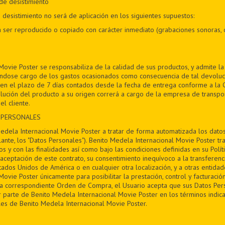
de desistimiento
desistimiento no será de aplicación en los siguientes supuestos:
 ser reproducido o copiado con carácter inmediato (grabaciones sonoras, 
Movie Poster se responsabiliza de la calidad de sus productos, y admite l
éndose cargo de los gastos ocasionados como consecuencia de tal devoluc
en el plazo de 7 días contados desde la fecha de entrega conforme a la Cl
lución del producto a su origen correrá a cargo de la empresa de transpor
el cliente.
 PERSONALES
Medela Internacional Movie Poster a tratar de forma automatizada los datos 
nte, los "Datos Personales"). Benito Medela Internacional Movie Poster t
s y con las finalidades así como bajo las condiciones definidas en su Polít
aceptación de este contrato, su consentimiento inequívoco a la transferenc
tados Unidos de América o en cualquier otra localización, y a otras entida
ovie Poster únicamente para posibilitar la prestación, control y facturación
la correspondiente Orden de Compra, el Usuario acepta que sus Datos Per
 parte de Benito Medela Internacional Movie Poster en los términos indica
es de Benito Medela Internacional Movie Poster.