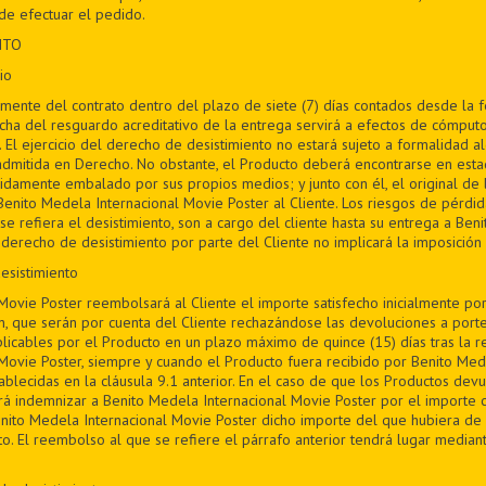
e efectuar el pedido.
NTO
io
bremente del contrato dentro del plazo de siete (7) días contados desde la
fecha del resguardo acreditativo de la entrega servirá a efectos de cómputo
. El ejercicio del derecho de desistimiento no estará sujeto a formalidad 
admitida en Derecho. No obstante, el Producto deberá encontrarse en est
bidamente embalado por sus propios medios; y junto con él, el original de 
ito Medela Internacional Movie Poster al Cliente. Los riesgos de pérdid
e refiera el desistimiento, son a cargo del cliente hasta su entrega a Ben
l derecho de desistimiento por parte del Cliente no implicará la imposició
esistimiento
Movie Poster reembolsará al Cliente el importe satisfecho inicialmente po
n, que serán por cuenta del Cliente rechazándose las devoluciones a por
plicables por el Producto en un plazo máximo de quince (15) días tras la 
Movie Poster, siempre y cuando el Producto fuera recibido por Benito Med
ablecidas en la cláusula 9.1 anterior. En el caso de que los Productos devu
rá indemnizar a Benito Medela Internacional Movie Poster por el importe 
nito Medela Internacional Movie Poster dicho importe del que hubiera de
to. El reembolso al que se refiere el párrafo anterior tendrá lugar median