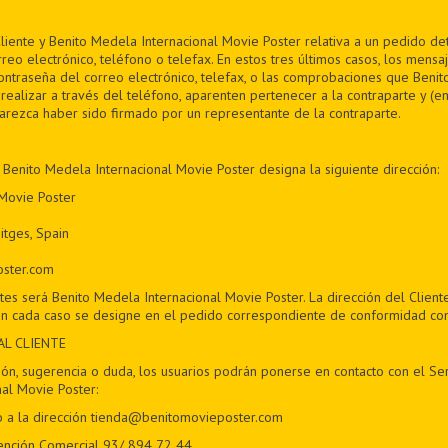
liente y Benito Medela Internacional Movie Poster relativa a un pedido 
rreo electrónico, teléfono o telefax. En estos tres últimos casos, los mensa
contraseña del correo electrónico, telefax, o las comprobaciones que Beni
realizar a través del teléfono, aparenten pertenecer a la contraparte y (en
parezca haber sido firmado por un representante de la contraparte.
 Benito Medela Internacional Movie Poster designa la siguiente dirección:
 Movie Poster
itges, Spain
oster.com
tes será Benito Medela Internacional Movie Poster. La dirección del Client
n cada caso se designe en el pedido correspondiente de conformidad con l
AL CLIENTE
ón, sugerencia o duda, los usuarios podrán ponerse en contacto con el Ser
al Movie Poster:
o a la dirección tienda@benitomovieposter.com
ención Comercial 93/ 894 72 44.