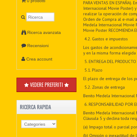
0 prodotti
PARA VENTAS EN ESPAÑA). En e
Internacional Movie Poster)
realizar la operación de comp
Orden de Compra al e-mail a
Medela Internacional Movie P
Movie Poster RECOMIENDA E
Ricerca avanzata
4.2. Gastos e impuestos
Recensioni
Los gastos de acondicionamie
y en la misma forma elegida 
Crea account
5
. ENTREGA DEL PRODUCTO
5
.1. Plazo
El plazo de entrega de los 
VEDERE PREFERITI
5
.2. Zonas de entrega
Benito Medela Internacional 
6
. RESPONSABILIDAD POR 
RICERCA RAPIDA
Benito Medela Internacional 
Cláusula 5 y declina toda res
(a) Impago total o parcial 
(b) Omisión o inexactitud de 