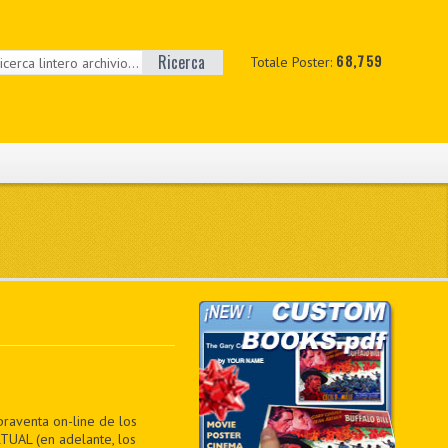
Ricerca
68,759
Totale Poster:
praventa on-line de los
TUAL (en adelante, los