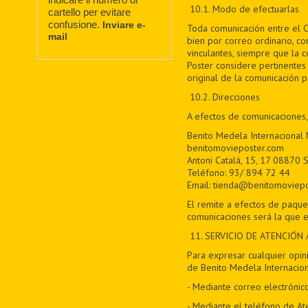
10.1. Modo de efectuarlas
cartello per evitare
confusione.
Inviare e-
Toda comunicación entre el C
mail
bien por correo ordinario, co
vinculantes, siempre que la 
Poster considere pertinentes 
original de la comunicación 
10.2. Direcciones
A efectos de comunicaciones,
Benito Medela Internacional
benitomovieposter.com
Antoni Catalá, 15, 17 08870 S
Teléfono: 93/ 894 72 44
Email: tienda@benitomoviep
El remite a efectos de paque
comunicaciones será la que e
11
. SERVICIO DE ATENCIÓN 
Para expresar cualquier opini
de Benito Medela Internacion
- Mediante correo electrónic
- Mediante el teléfono de At