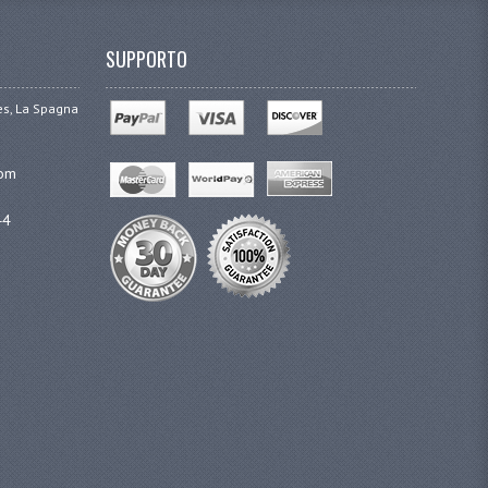
SUPPORTO
ges, La Spagna
com
44