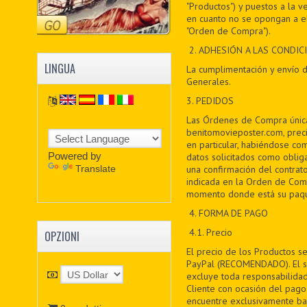
"Productos") y puestos a la ve
en cuanto no se opongan a el
"Orden de Compra").
2. ADHESIÓN A LAS CONDI
LINGUA
La cumplimentación y envío d
Generales.
3. PEDIDOS
Las Órdenes de Compra única
benitomovieposter.com, prec
en particular, habiéndose c
Powered by
datos solicitados como oblig
Translate
una confirmación del contrato
indicada en la Orden de Com
momento donde está su paqu
4. FORMA DE PAGO
4.1. Precio
OPZIONI
El precio de los Productos se
PayPal (RECOMENDADO). El se
excluye toda responsabilidad
Cliente con ocasión del pago
encuentre exclusivamente baj