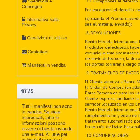
7
.3. Excepciones al derecho 
Spedizioni e
Consegna
Por excepción, el derecho de 
(a) cuando el Producto pueda
Informativa sulla
sea el material enviado);
Privacy
8
. DEVOLUCIONES
Condizioni di utilizzo
Benito Medela Internacional 
Productos defectuosos, haci
Contattaci
comunique esta circunstancia 
de envío defectuoso, la devo
los portes correrán a cargo d
Manifesti in vendita
9
. TRATAMIENTO DE DATOS
El Cliente autoriza a Benito 
la Orden de Compra (en adela
NOTAS
Datos Personales para los uso
Cliente expresa, mediante la 
servidor localizado en los Es
Tutti i manifesti non sono
Benito Medela Internacional M
in vendita. Se siete
cumplimentación y envío de 
interessati, tutte le
tratamiento automatizado por
informazioni possono
Protección de Datos Personal
essere richieste inviando
una e-mail. Ãˆ utile per
10. COMUNICACIONES
indicare il numero di