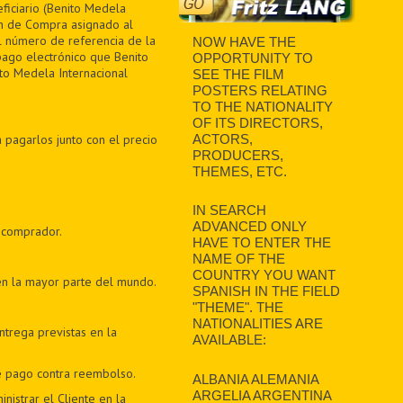
ficiario (Benito Medela
en de Compra asignado al
el número de referencia de la
NOW HAVE THE
pago electrónico que Benito
OPPORTUNITY TO
to Medela Internacional
SEE THE FILM
POSTERS RELATING
TO THE NATIONALITY
OF ITS DIRECTORS,
 pagarlos junto con el precio
ACTORS,
PRODUCERS,
THEMES, ETC.
IN SEARCH
ADVANCED ONLY
 comprador.
HAVE TO ENTER THE
NAME OF THE
COUNTRY YOU WANT
en la mayor parte del mundo.
SPANISH IN THE FIELD
"THEME". THE
NATIONALITIES ARE
trega previstas en la
AVAILABLE:
e pago contra reembolso.
ALBANIA ALEMANIA
ARGELIA ARGENTINA
nistrar el Cliente en la