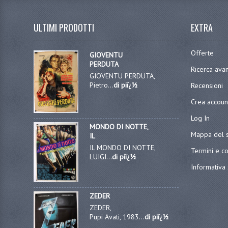
ULTIMI PRODOTTI
EXTRA
Offerte
GIOVENTU
PERDUTA
Ricerca ava
GIOVENTU PERDUTA,
Pietro...
di piï¿½
Recensioni
Crea accoun
Log In
MONDO DI NOTTE,
Mappa del s
IL
IL MONDO DI NOTTE,
Termini e co
LUIGI...
di piï¿½
Informativa 
ZEDER
ZEDER,
Pupi Avati, 1983...
di piï¿½