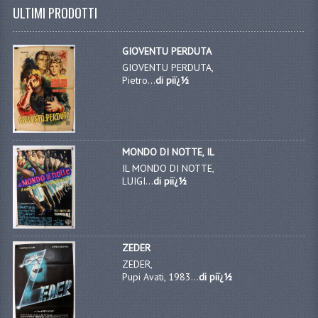
ULTIMI PRODOTTI
GIOVENTU PERDUTA
GIOVENTU PERDUTA,
Pietro...
di piï¿½
MONDO DI NOTTE, IL
IL MONDO DI NOTTE,
LUIGI...
di piï¿½
ZEDER
ZEDER,
Pupi Avati, 1983...
di piï¿½