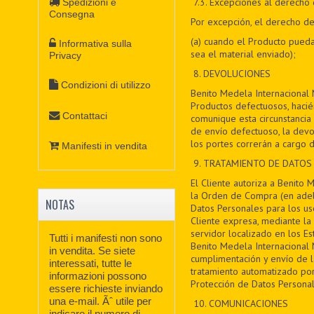
7
.3. Excepciones al derecho 
Spedizioni e
Consegna
Por excepción, el derecho de 
(a) cuando el Producto pueda
Informativa sulla
sea el material enviado);
Privacy
8
. DEVOLUCIONES
Condizioni di utilizzo
Benito Medela Internacional 
Productos defectuosos, haci
Contattaci
comunique esta circunstancia 
de envío defectuoso, la devo
los portes correrán a cargo d
Manifesti in vendita
9
. TRATAMIENTO DE DATOS
El Cliente autoriza a Benito 
la Orden de Compra (en adela
NOTAS
Datos Personales para los uso
Cliente expresa, mediante la 
servidor localizado en los Es
Tutti i manifesti non sono
Benito Medela Internacional M
in vendita. Se siete
cumplimentación y envío de 
interessati, tutte le
tratamiento automatizado por
informazioni possono
Protección de Datos Personal
essere richieste inviando
una e-mail. Ãˆ utile per
10. COMUNICACIONES
indicare il numero di