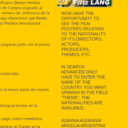
ficiario (Benito Medela
en de Compra asignado al
el número de referencia de la
NOW HAVE THE
pago electrónico que Benito
OPPORTUNITY TO
to Medela Internacional
SEE THE FILM
POSTERS RELATING
TO THE NATIONALITY
OF ITS DIRECTORS,
 pagarlos junto con el precio
ACTORS,
PRODUCERS,
THEMES, ETC.
IN SEARCH
ADVANCED ONLY
 comprador.
HAVE TO ENTER THE
NAME OF THE
COUNTRY YOU WANT
en la mayor parte del mundo.
SPANISH IN THE FIELD
"THEME". THE
NATIONALITIES ARE
trega previstas en la
AVAILABLE:
e pago contra reembolso.
ALBANIA ALEMANIA
ARGELIA ARGENTINA
nistrar el Cliente en la