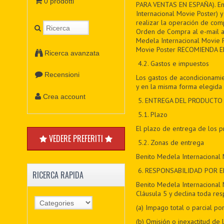
0 prodotti
PARA VENTAS EN ESPAÑA). En e
Internacional Movie Poster)
realizar la operación de comp
Orden de Compra al e-mail a
Medela Internacional Movie P
Movie Poster RECOMIENDA E
Ricerca avanzata
4.2. Gastos e impuestos
Recensioni
Los gastos de acondicionamie
y en la misma forma elegida 
Crea account
5
. ENTREGA DEL PRODUCTO
5
.1. Plazo
El plazo de entrega de los 
VEDERE PREFERITI
5
.2. Zonas de entrega
Benito Medela Internacional 
6
. RESPONSABILIDAD POR 
RICERCA RAPIDA
Benito Medela Internacional 
Cláusula 5 y declina toda res
(a) Impago total o parcial 
(b) Omisión o inexactitud de 