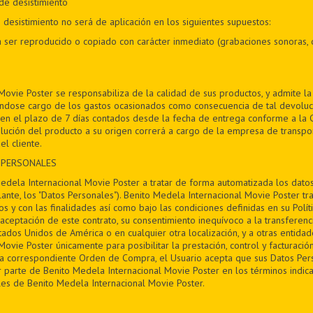
de desistimiento
desistimiento no será de aplicación en los siguientes supuestos:
 ser reproducido o copiado con carácter inmediato (grabaciones sonoras, 
Movie Poster se responsabiliza de la calidad de sus productos, y admite l
éndose cargo de los gastos ocasionados como consecuencia de tal devoluc
en el plazo de 7 días contados desde la fecha de entrega conforme a la Cl
lución del producto a su origen correrá a cargo de la empresa de transpor
el cliente.
 PERSONALES
Medela Internacional Movie Poster a tratar de forma automatizada los datos 
nte, los "Datos Personales"). Benito Medela Internacional Movie Poster t
s y con las finalidades así como bajo las condiciones definidas en su Polít
aceptación de este contrato, su consentimiento inequívoco a la transferenc
tados Unidos de América o en cualquier otra localización, y a otras entida
ovie Poster únicamente para posibilitar la prestación, control y facturación
la correspondiente Orden de Compra, el Usuario acepta que sus Datos Per
 parte de Benito Medela Internacional Movie Poster en los términos indica
es de Benito Medela Internacional Movie Poster.