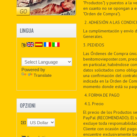
"Productos") y puestos a la ve
en cuanto no se opongan a el
"Orden de Compra").
2. ADHESIÓN A LAS CONDI
LINGUA
La cumplimentación y envío d
Generales.
3. PEDIDOS
Las Órdenes de Compra única
benitomovieposter.com, prec
en particular, habiéndose c
Powered by
datos solicitados como oblig
Translate
una confirmación del contrato
indicada en la Orden de Com
momento donde está su paqu
4. FORMA DE PAGO
4.1. Precio
OPZIONI
El precio de los Productos se
PayPal (RECOMENDADO). El se
excluye toda responsabilidad
Cliente con ocasión del pago
encuentre exclusivamente baj