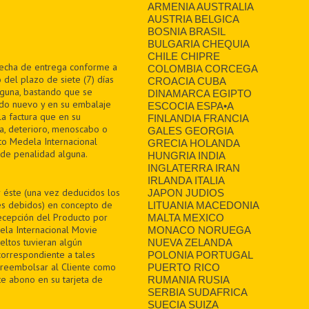
ARMENIA AUSTRALIA
AUSTRIA BELGICA
BOSNIA BRASIL
BULGARIA CHEQUIA
CHILE CHIPRE
 fecha de entrega conforme a
COLOMBIA CORCEGA
 del plazo de siete (7) días
CROACIA CUBA
alguna, bastando que se
DINAMARCA EGIPTO
ado nuevo y en su embalaje
ESCOCIA ESPA•A
la factura que en su
FINLANDIA FRANCIA
a, deterioro, menoscabo o
GALES GEORGIA
ito Medela Internacional
GRECIA HOLANDA
n de penalidad alguna.
HUNGRIA INDIA
INGLATERRA IRAN
IRLANDA ITALIA
r éste (una vez deducidos los
JAPON JUDIOS
tes debidos) en concepto de
LITUANIA MACEDONIA
recepción del Producto por
MALTA MEXICO
ela Internacional Movie
MONACO NORUEGA
eltos tuvieran algún
NUEVA ZELANDA
correspondiente a tales
POLONIA PORTUGAL
 reembolsar al Cliente como
PUERTO RICO
te abono en su tarjeta de
RUMANIA RUSIA
SERBIA SUDAFRICA
SUECIA SUIZA