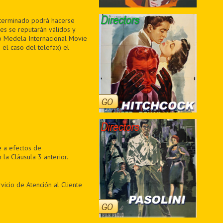
determinado podrá hacerse
jes se reputarán válidos y
to Medela Internacional Movie
 el caso del telefax) el
e a efectos de
a Cláusula 3 anterior.
vicio de Atención al Cliente