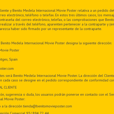
liente y Benito Medela Internacional Movie Poster relativa a un pedido 
rreo electrónico, teléfono o telefax. En estos tres últimos casos, los mensa
contraseña del correo electrónico, telefax, o las comprobaciones que Beni
realizar a través del teléfono, aparenten pertenecer a la contraparte y (en
parezca haber sido firmado por un representante de la contraparte.
 Benito Medela Internacional Movie Poster designa la siguiente dirección:
 Movie Poster
itges, Spain
oster.com
tes será Benito Medela Internacional Movie Poster. La dirección del Client
n cada caso se designe en el pedido correspondiente de conformidad con l
AL CLIENTE
ón, sugerencia o duda, los usuarios podrán ponerse en contacto con el Ser
al Movie Poster:
o a la dirección tienda@benitomovieposter.com
ención Comercial 93/ 894 72 44.