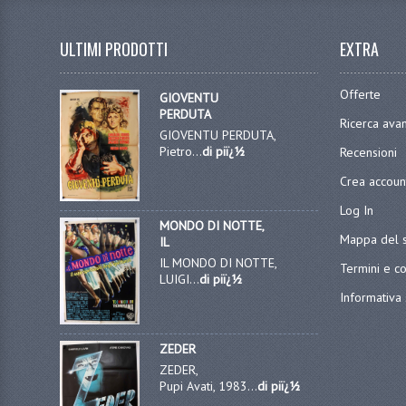
ULTIMI PRODOTTI
EXTRA
Offerte
GIOVENTU
PERDUTA
Ricerca ava
GIOVENTU PERDUTA,
Pietro...
di piï¿½
Recensioni
Crea accoun
Log In
MONDO DI NOTTE,
Mappa del s
IL
IL MONDO DI NOTTE,
Termini e co
LUIGI...
di piï¿½
Informativa 
ZEDER
ZEDER,
Pupi Avati, 1983...
di piï¿½