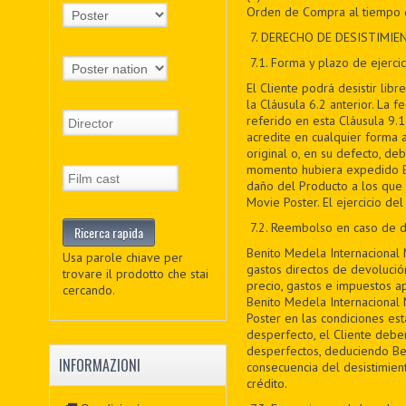
Orden de Compra al tiempo d
7
. DERECHO DE DESISTIMIE
7
.1. Forma y plazo de ejercic
El Cliente podrá desistir li
la Cláusula 6.2 anterior. La 
referido en esta Cláusula 9.1
acredite en cualquier forma 
original o, en su defecto, de
momento hubiera expedido Ben
daño del Producto a los que s
Movie Poster. El ejercicio de
7
.2. Reembolso en caso de d
Benito Medela Internacional 
Usa parole chiave per
gastos directos de devolució
trovare il prodotto che stai
precio, gastos e impuestos a
cercando.
Benito Medela Internacional 
Poster en las condiciones est
desperfecto, el Cliente debe
desperfectos, deduciendo Be
INFORMAZIONI
consecuencia del desistimien
crédito.