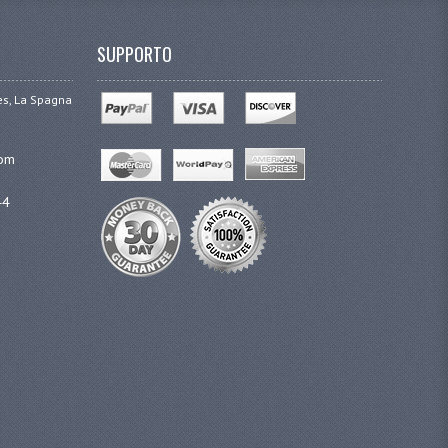
SUPPORTO
ges, La Spagna
com
44