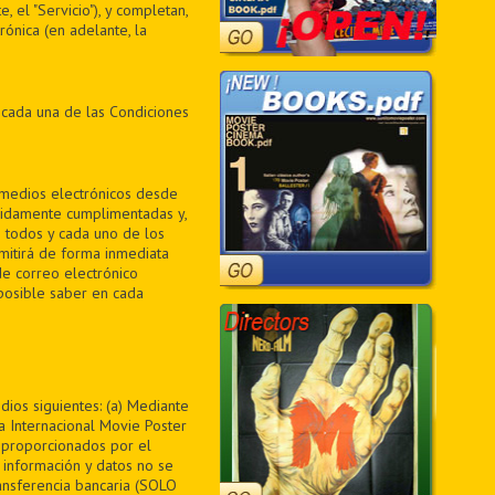
, el "Servicio"), y completan,
ónica (en adelante, la
 cada una de las Condiciones
medios electrónicos desde
bidamente cumplimentadas y,
 todos y cada uno de los
mitirá de forma inmediata
de correo electrónico
posible saber en cada
dios siguientes: (a) Mediante
 Internacional Movie Poster
s proporcionados por el
 información y datos no se
ansferencia bancaria (SOLO