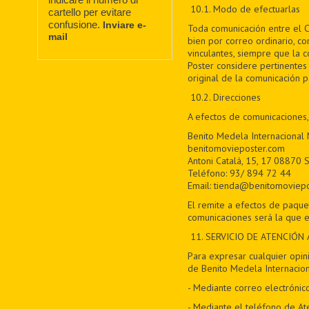
10.1. Modo de efectuarlas
cartello per evitare
confusione.
Inviare e-
Toda comunicación entre el C
mail
bien por correo ordinario, co
vinculantes, siempre que la 
Poster considere pertinentes 
original de la comunicación 
10.2. Direcciones
A efectos de comunicaciones,
Benito Medela Internacional
benitomovieposter.com
Antoni Catalá, 15, 17 08870 S
Teléfono: 93/ 894 72 44
Email: tienda@benitomoviep
El remite a efectos de paque
comunicaciones será la que e
11
. SERVICIO DE ATENCIÓN 
Para expresar cualquier opini
de Benito Medela Internacion
- Mediante correo electrónic
- Mediante el teléfono de At