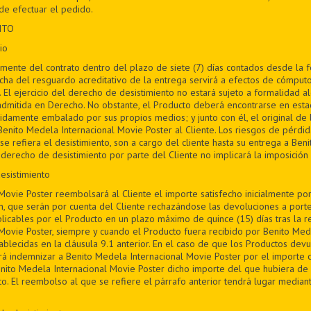
e efectuar el pedido.
NTO
io
bremente del contrato dentro del plazo de siete (7) días contados desde la
fecha del resguardo acreditativo de la entrega servirá a efectos de cómputo
. El ejercicio del derecho de desistimiento no estará sujeto a formalidad 
admitida en Derecho. No obstante, el Producto deberá encontrarse en est
bidamente embalado por sus propios medios; y junto con él, el original de 
ito Medela Internacional Movie Poster al Cliente. Los riesgos de pérdid
e refiera el desistimiento, son a cargo del cliente hasta su entrega a Ben
l derecho de desistimiento por parte del Cliente no implicará la imposició
esistimiento
Movie Poster reembolsará al Cliente el importe satisfecho inicialmente po
n, que serán por cuenta del Cliente rechazándose las devoluciones a por
plicables por el Producto en un plazo máximo de quince (15) días tras la 
Movie Poster, siempre y cuando el Producto fuera recibido por Benito Med
ablecidas en la cláusula 9.1 anterior. En el caso de que los Productos devu
rá indemnizar a Benito Medela Internacional Movie Poster por el importe 
nito Medela Internacional Movie Poster dicho importe del que hubiera de
to. El reembolso al que se refiere el párrafo anterior tendrá lugar median