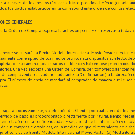
nta a través de los medios técnicos allí incorporados al efecto (en adelante
los, los pactos establecidos en la correspondiente orden de compra electr
CIONES GENERALES
e la Orden de Compra expresa la adhesión plena y sin reservas a todas y
mente se cursarán a Benito Medela Internacional Movie Poster mediante 
isamente con empleo de los medios técnicos allí dispuestos al efecto, de
ompletado enteramente los espacios en blanco y habiéndose proporcionado
atorios. Una vez recibida una Orden de Compra, benitomovieposter.com re
 de compraventa realizado (en adelante, la "Confirmación") a la dirección 
pra. El número de envío se mandará al comprador de manera que le sea 
ete.
 pagará exclusivamente, y a elección del Cliente, por cualquiera de los me
rvicio de pago es proporcionado directamente por PayPal. Benito Medela
 en relación con la confidencialidad y seguridad de la información y dato
 de sus compras electrónicas, en la medida en que el tratamiento de dicha
o el control de Benito Medela Internacional Movie Poster. (b) Mediante tr