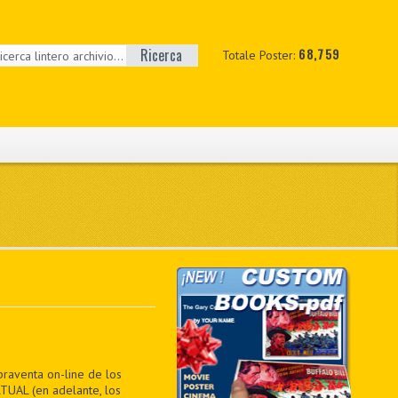
Ricerca
68,759
Totale Poster:
praventa on-line de los
TUAL (en adelante, los