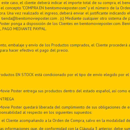
ste caso, el cliente deberá indicar el importe total de su compra, el bene
 y el concepto "COMPRA EN benitomovieposter.com" y el número de la Ord
ra. Una vez realizado el ingreso, deberá enviar el justificante indicando 
 tienda@benitomovieposter.com . (c) Mediante cualquier otro sistema de 
oster ponga a disposición de los Clientes en benitomovieposter.com. Beni
L PAGO MEDIANTE PAYPAL.
nto, embalaje y envío de los Productos comprados, el Cliente procederá a
para hacer efectivo el pago del precio.
productos EN STOCK está condicionado por el tipo de envío elegido por el
Movie Poster entrega sus productos dentro del estado español, así como 
ENTREGA
Movie Poster quedará liberada del cumplimiento de sus obligaciones de en
ponsabilidad al respecto en los siguientes supuestos:
por el Cliente acompañando a la Orden de Compra, salvo en la modalidad d
las informaciones que, de conformidad con la Cláusula 3 anterior, debe sumi