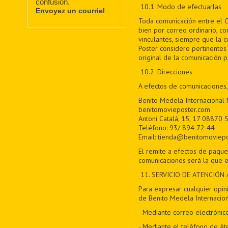
confusion.
10.1. Modo de efectuarlas
Envoyez un courriel
Toda comunicación entre el C
bien por correo ordinario, co
vinculantes, siempre que la 
Poster considere pertinentes 
original de la comunicación 
10.2. Direcciones
A efectos de comunicaciones,
Benito Medela Internacional
benitomovieposter.com
Antoni Catalá, 15, 17 08870 S
Teléfono: 93/ 894 72 44
Email: tienda@benitomoviep
El remite a efectos de paque
comunicaciones será la que e
11
. SERVICIO DE ATENCIÓN 
Para expresar cualquier opini
de Benito Medela Internacion
- Mediante correo electrónic
- Mediante el teléfono de At