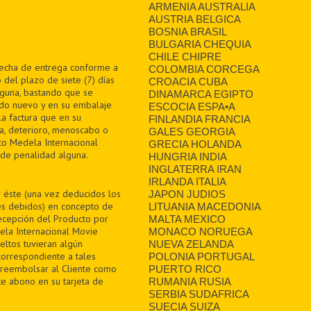
ARMENIA AUSTRALIA
AUSTRIA BELGICA
BOSNIA BRASIL
BULGARIA CHEQUIA
CHILE CHIPRE
 fecha de entrega conforme a
COLOMBIA CORCEGA
 del plazo de siete (7) días
CROACIA CUBA
alguna, bastando que se
DINAMARCA EGIPTO
ado nuevo y en su embalaje
ESCOCIA ESPA•A
la factura que en su
FINLANDIA FRANCIA
a, deterioro, menoscabo o
GALES GEORGIA
ito Medela Internacional
GRECIA HOLANDA
n de penalidad alguna.
HUNGRIA INDIA
INGLATERRA IRAN
IRLANDA ITALIA
r éste (una vez deducidos los
JAPON JUDIOS
tes debidos) en concepto de
LITUANIA MACEDONIA
recepción del Producto por
MALTA MEXICO
ela Internacional Movie
MONACO NORUEGA
eltos tuvieran algún
NUEVA ZELANDA
correspondiente a tales
POLONIA PORTUGAL
 reembolsar al Cliente como
PUERTO RICO
te abono en su tarjeta de
RUMANIA RUSIA
SERBIA SUDAFRICA
SUECIA SUIZA