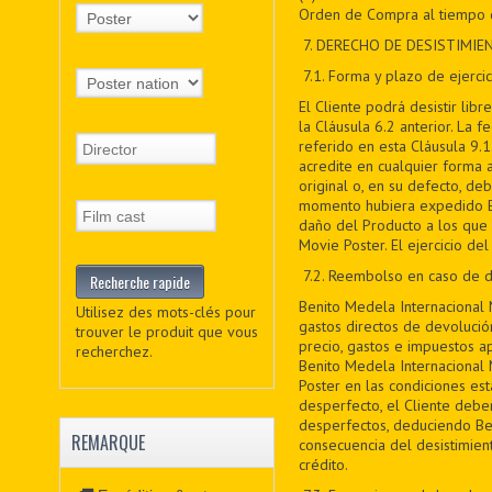
Orden de Compra al tiempo d
7
. DERECHO DE DESISTIMIE
7
.1. Forma y plazo de ejercic
El Cliente podrá desistir li
la Cláusula 6.2 anterior. La 
referido en esta Cláusula 9.1
acredite en cualquier forma 
original o, en su defecto, de
momento hubiera expedido Ben
daño del Producto a los que s
Movie Poster. El ejercicio de
7
.2. Reembolso en caso de d
Benito Medela Internacional 
Utilisez des mots-clés pour
gastos directos de devolució
trouver le produit que vous
precio, gastos e impuestos a
recherchez.
Benito Medela Internacional 
Poster en las condiciones est
desperfecto, el Cliente debe
desperfectos, deduciendo Be
REMARQUE
consecuencia del desistimien
crédito.