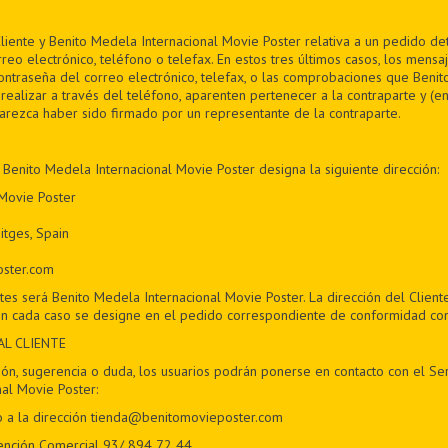
liente y Benito Medela Internacional Movie Poster relativa a un pedido 
rreo electrónico, teléfono o telefax. En estos tres últimos casos, los mensa
contraseña del correo electrónico, telefax, o las comprobaciones que Beni
realizar a través del teléfono, aparenten pertenecer a la contraparte y (en
parezca haber sido firmado por un representante de la contraparte.
 Benito Medela Internacional Movie Poster designa la siguiente dirección:
 Movie Poster
itges, Spain
oster.com
tes será Benito Medela Internacional Movie Poster. La dirección del Client
n cada caso se designe en el pedido correspondiente de conformidad con l
AL CLIENTE
ón, sugerencia o duda, los usuarios podrán ponerse en contacto con el Ser
al Movie Poster:
o a la dirección tienda@benitomovieposter.com
ención Comercial 93/ 894 72 44.