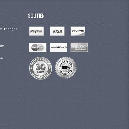
SOUTIEN
ges, Espagne
com
44