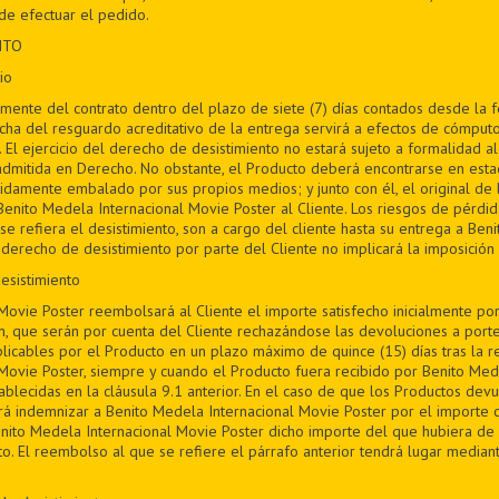
e efectuar el pedido.
NTO
io
bremente del contrato dentro del plazo de siete (7) días contados desde la
fecha del resguardo acreditativo de la entrega servirá a efectos de cómputo
. El ejercicio del derecho de desistimiento no estará sujeto a formalidad 
admitida en Derecho. No obstante, el Producto deberá encontrarse en est
bidamente embalado por sus propios medios; y junto con él, el original de 
ito Medela Internacional Movie Poster al Cliente. Los riesgos de pérdid
e refiera el desistimiento, son a cargo del cliente hasta su entrega a Ben
l derecho de desistimiento por parte del Cliente no implicará la imposició
esistimiento
Movie Poster reembolsará al Cliente el importe satisfecho inicialmente po
n, que serán por cuenta del Cliente rechazándose las devoluciones a por
plicables por el Producto en un plazo máximo de quince (15) días tras la 
Movie Poster, siempre y cuando el Producto fuera recibido por Benito Med
ablecidas en la cláusula 9.1 anterior. En el caso de que los Productos devu
rá indemnizar a Benito Medela Internacional Movie Poster por el importe 
nito Medela Internacional Movie Poster dicho importe del que hubiera de
to. El reembolso al que se refiere el párrafo anterior tendrá lugar median