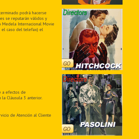
determinado podrá hacerse
jes se reputarán válidos y
to Medela Internacional Movie
 el caso del telefax) el
e a efectos de
a Cláusula 3 anterior.
vicio de Atención al Cliente