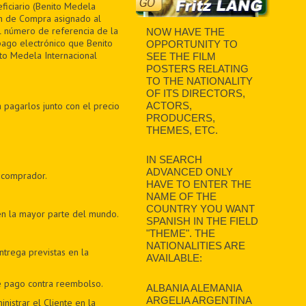
ficiario (Benito Medela
en de Compra asignado al
el número de referencia de la
NOW HAVE THE
pago electrónico que Benito
OPPORTUNITY TO
to Medela Internacional
SEE THE FILM
POSTERS RELATING
TO THE NATIONALITY
OF ITS DIRECTORS,
 pagarlos junto con el precio
ACTORS,
PRODUCERS,
THEMES, ETC.
IN SEARCH
ADVANCED ONLY
 comprador.
HAVE TO ENTER THE
NAME OF THE
COUNTRY YOU WANT
en la mayor parte del mundo.
SPANISH IN THE FIELD
"THEME". THE
NATIONALITIES ARE
trega previstas en la
AVAILABLE:
e pago contra reembolso.
ALBANIA ALEMANIA
ARGELIA ARGENTINA
nistrar el Cliente en la