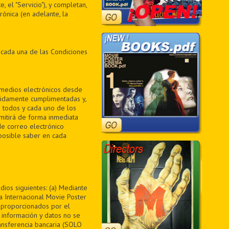
, el "Servicio"), y completan,
ónica (en adelante, la
 cada una de las Condiciones
medios electrónicos desde
bidamente cumplimentadas y,
 todos y cada uno de los
mitirá de forma inmediata
de correo electrónico
posible saber en cada
dios siguientes: (a) Mediante
 Internacional Movie Poster
s proporcionados por el
 información y datos no se
ansferencia bancaria (SOLO