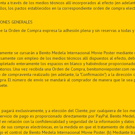
nta a través de los medios técnicos allí incorporados al efecto (en adelante
los, los pactos establecidos en la correspondiente orden de compra electr
CIONES GENERALES
e la Orden de Compra expresa la adhesión plena y sin reservas a todas y
mente se cursarán a Benito Medela Internacional Movie Poster mediante 
isamente con empleo de los medios técnicos allí dispuestos al efecto, de
ompletado enteramente los espacios en blanco y habiéndose proporcionado
atorios. Una vez recibida una Orden de Compra, benitomovieposter.com re
 de compraventa realizado (en adelante, la "Confirmación") a la dirección 
pra. El número de envío se mandará al comprador de manera que le sea 
ete.
 pagará exclusivamente, y a elección del Cliente, por cualquiera de los me
rvicio de pago es proporcionado directamente por PayPal. Benito Medela
 en relación con la confidencialidad y seguridad de la información y dato
 de sus compras electrónicas, en la medida en que el tratamiento de dicha
o el control de Benito Medela Internacional Movie Poster. (b) Mediante tr