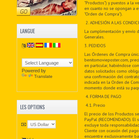
"Productos") y puestos a la ve
en cuanto no se opongan a el
"Orden de Compra").
2. ADHESIÓN A LAS CONDI
LANGUE
La cumplimentación y envío d
Generales.
3. PEDIDOS
Las Órdenes de Compra única
benitomovieposter.com, prec
en particular, habiéndose c
Powered by
datos solicitados como oblig
Translate
una confirmación del contrato
indicada en la Orden de Com
momento donde está su paqu
4. FORMA DE PAGO
4.1. Precio
LES OPTIONS
El precio de los Productos se
PayPal (RECOMENDADO). El se
excluye toda responsabilidad
Cliente con ocasión del pago
encuentre exclusivamente baj