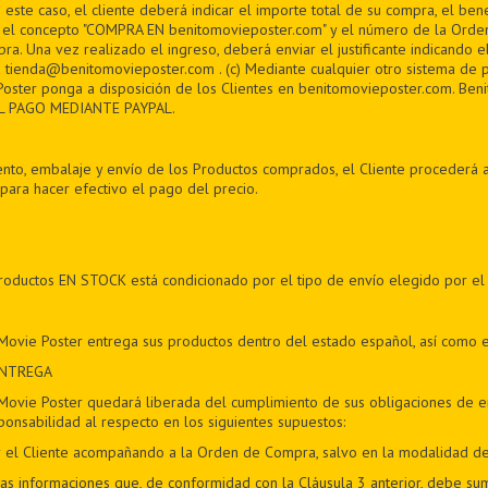
ste caso, el cliente deberá indicar el importe total de su compra, el bene
 y el concepto "COMPRA EN benitomovieposter.com" y el número de la Ord
ra. Una vez realizado el ingreso, deberá enviar el justificante indicando 
 tienda@benitomovieposter.com . (c) Mediante cualquier otro sistema de 
oster ponga a disposición de los Clientes en benitomovieposter.com. Beni
L PAGO MEDIANTE PAYPAL.
nto, embalaje y envío de los Productos comprados, el Cliente procederá a
para hacer efectivo el pago del precio.
productos EN STOCK está condicionado por el tipo de envío elegido por el
Movie Poster entrega sus productos dentro del estado español, así como 
ENTREGA
Movie Poster quedará liberada del cumplimiento de sus obligaciones de en
ponsabilidad al respecto en los siguientes supuestos:
por el Cliente acompañando a la Orden de Compra, salvo en la modalidad d
las informaciones que, de conformidad con la Cláusula 3 anterior, debe sumi