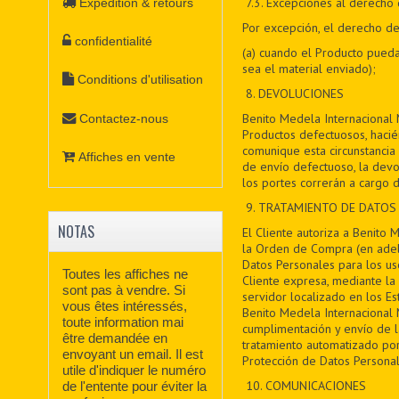
7
.3. Excepciones al derecho 
Expédition & retours
Por excepción, el derecho de 
confidentialité
(a) cuando el Producto pueda
sea el material enviado);
Conditions d'utilisation
8
. DEVOLUCIONES
Benito Medela Internacional 
Contactez-nous
Productos defectuosos, haci
comunique esta circunstancia 
Affiches en vente
de envío defectuoso, la devo
los portes correrán a cargo d
9
. TRATAMIENTO DE DATOS
NOTAS
El Cliente autoriza a Benito 
la Orden de Compra (en adela
Datos Personales para los uso
Toutes les affiches ne
Cliente expresa, mediante la 
sont pas à vendre. Si
servidor localizado en los Es
vous êtes intéressés,
Benito Medela Internacional M
toute information mai
cumplimentación y envío de 
être demandée en
tratamiento automatizado por
envoyant un email. Il est
Protección de Datos Personal
utile d'indiquer le numéro
10. COMUNICACIONES
de l'entente pour éviter la