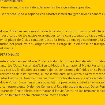
de desistimiento
desistimiento no será de aplicación en los siguientes supuestos:
 ser reproducido o copiado con carácter inmediato (grabaciones sonoras, 
Movie Poster se responsabiliza de la calidad de sus productos, y admite l
éndose cargo de los gastos ocasionados como consecuencia de tal devoluc
en el plazo de 7 días contados desde la fecha de entrega conforme a la Cl
lución del producto a su origen correrá a cargo de la empresa de transpor
el cliente.
 PERSONALES
Medela Internacional Movie Poster a tratar de forma automatizada los datos 
nte, los "Datos Personales"). Benito Medela Internacional Movie Poster t
s y con las finalidades así como bajo las condiciones definidas en su Polít
aceptación de este contrato, su consentimiento inequívoco a la transferenc
tados Unidos de América o en cualquier otra localización, y a otras entida
ovie Poster únicamente para posibilitar la prestación, control y facturación
la correspondiente Orden de Compra, el Usuario acepta que sus Datos Per
 parte de Benito Medela Internacional Movie Poster en los términos indica
es de Benito Medela Internacional Movie Poster.