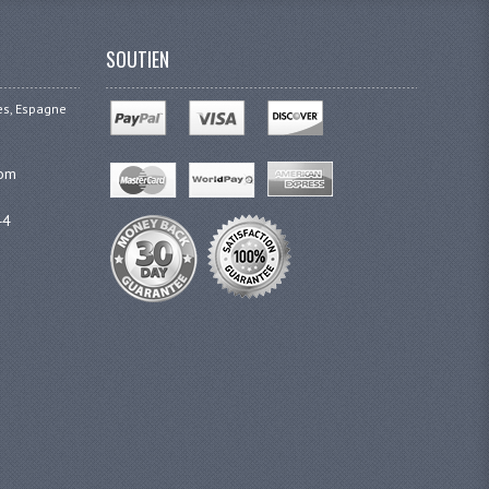
SOUTIEN
ges, Espagne
com
44