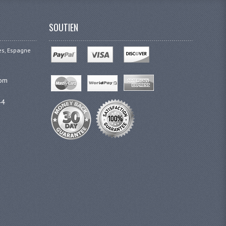
SOUTIEN
ges, Espagne
com
44